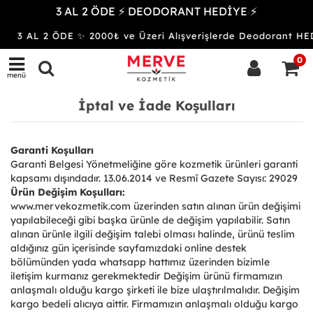
3 AL 2 ÖDE ⚡ DEODORANT HEDİYE ⚡
3 AL 2 ÖDE ✨ 2000₺ ve Üzeri Alışverişlerde Deodorant
0
menü
İptal ve İade Koşulları
Garanti Koşulları
Garanti Belgesi Yönetmeliğine göre kozmetik ürünleri garanti
kapsamı dışındadır. 13.06.2014 ve Resmî Gazete Sayısı: 29029
Ürün Değişim Koşulları:
www.mervekozmetik.com üzerinden satın alınan ürün değişimi
yapılabileceği gibi başka ürünle de değişim yapılabilir. Satın
alınan ürünle ilgili değişim talebi olması halinde, ürünü teslim
aldığınız gün içerisinde sayfamızdaki online destek
bölümünden yada whatsapp hattımız üzerinden bizimle
iletişim kurmanız gerekmektedir Değişim ürünü firmamızın
anlaşmalı olduğu kargo şirketi ile bize ulaştırılmalıdır. Değişim
kargo bedeli alıcıya aittir. Firmamızın anlaşmalı olduğu kargo