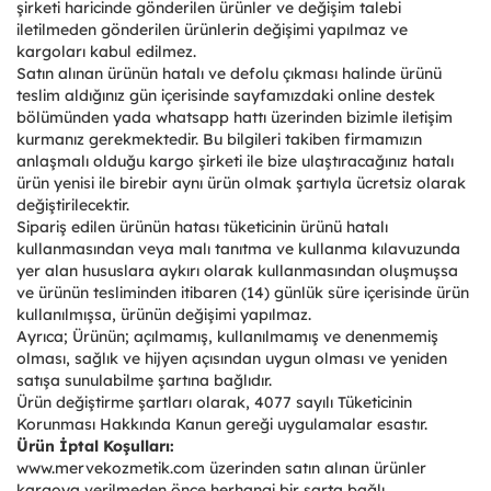
şirketi haricinde gönderilen ürünler ve değişim talebi
iletilmeden gönderilen ürünlerin değişimi yapılmaz ve
kargoları kabul edilmez.
Satın alınan ürünün hatalı ve defolu çıkması halinde ürünü
teslim aldığınız gün içerisinde sayfamızdaki online destek
bölümünden yada whatsapp hattı üzerinden bizimle iletişim
kurmanız gerekmektedir. Bu bilgileri takiben firmamızın
anlaşmalı olduğu kargo şirketi ile bize ulaştıracağınız hatalı
ürün yenisi ile birebir aynı ürün olmak şartıyla ücretsiz olarak
değiştirilecektir.
Sipariş edilen ürünün hatası tüketicinin ürünü hatalı
kullanmasından veya malı tanıtma ve kullanma kılavuzunda
yer alan hususlara aykırı olarak kullanmasından oluşmuşsa
ve ürünün tesliminden itibaren (14) günlük süre içerisinde ürün
kullanılmışsa, ürünün değişimi yapılmaz.
Ayrıca; Ürünün; açılmamış, kullanılmamış ve denenmemiş
olması, sağlık ve hijyen açısından uygun olması ve yeniden
satışa sunulabilme şartına bağlıdır.
Ürün değiştirme şartları olarak, 4077 sayılı Tüketicinin
Korunması Hakkında Kanun gereği uygulamalar esastır.
Ürün İptal Koşulları:
www.mervekozmetik.com üzerinden satın alınan ürünler
kargoya verilmeden önce herhangi bir şarta bağlı