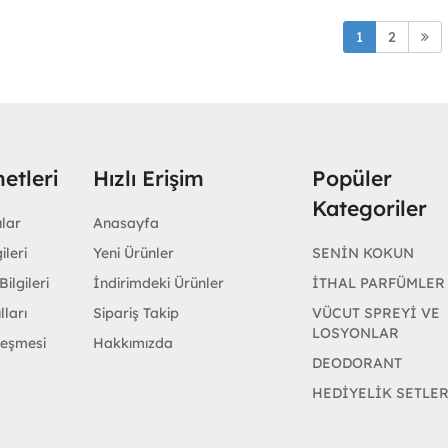
1
2
etleri
Hızlı Erişim
Popüler
Kategoriler
ular
Anasayfa
ileri
Yeni Ürünler
SENİN KOKUN
ilgileri
İndirimdeki Ürünler
İTHAL PARFÜMLER
lları
Sipariş Takip
VÜCUT SPREYİ VE
LOSYONLAR
leşmesi
Hakkımızda
DEODORANT
HEDİYELİK SETLE