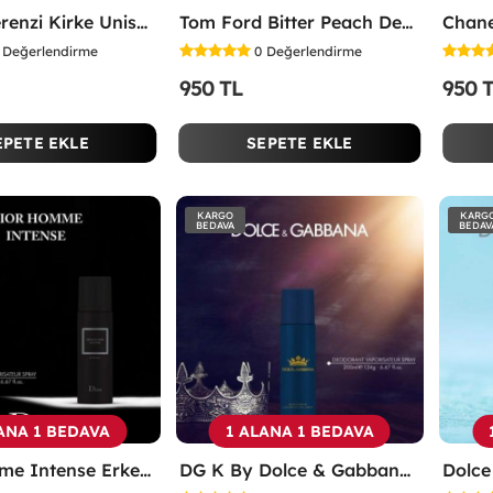
Tiziana Terenzi Kirke Unisex Deodorant 200ml -
Tom Ford Bitter Peach Deodorant 200ml -
Değerlendirme
0
Değerlendirme
950 TL
950 
EPETE EKLE
SEPETE EKLE
KARGO
KARG
BEDAVA
BEDAV
ANA 1 BEDAVA
1 ALANA 1 BEDAVA
Dior Homme Intense Erkek Deodorant 200ml -
DG K By Dolce & Gabbana Deodorant 200ml -