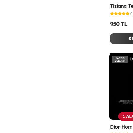
0
950 TL
S
KARGO
BEDAVA
1 AL