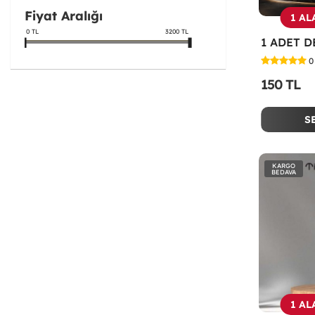
Fiyat Aralığı
1 AL
0
TL
3200
TL
0
150 TL
S
KARGO
BEDAVA
1 AL