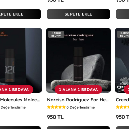
EPETE EKLE
SEPETE EKLE
KARGO
KARG
BEDAVA
BEDAV
ANA 1 BEDAVA
1 ALANA 1 BEDAVA
Escentrıc Molecules Molecule 02 Unisex Deodorant 200ml -
Narciso Rodriguez For Her Kadın Deodorant 200ml -
Değerlendirme
0
Değerlendirme
950 TL
950 