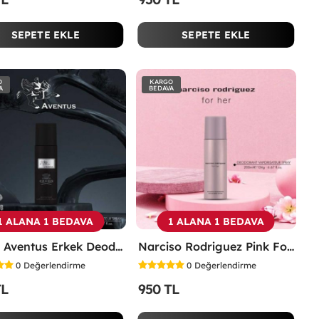
SEPETE EKLE
SEPETE EKLE
O
KARGO
A
BEDAVA
1 ALANA 1 BEDAVA
1 ALANA 1 BEDAVA
Creed Aventus Erkek Deodorant 200ml -
Narciso Rodriguez Pink For Her Kadın Deodorant 200ml -
0
Değerlendirme
0
Değerlendirme
TL
950 TL