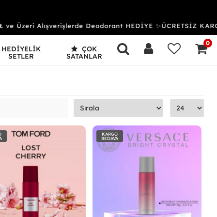
zeri Alışverişlerde Deodorant HEDİYE ✨ÜCRETSİZ KARGO &
0
HEDİYELİK
ÇOK
SETLER
SATANLAR
O
KARGO
A
BEDAVA