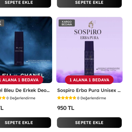
SEPETE EKLE
SEPETE EKLE
O
KARGO
A
BEDAVA
1 ALANA 1 BEDAVA
1 ALANA 1 BEDAVA
Chanel Bleu De Erkek Deodorant 200ml -
Sospiro Erba Pura Unisex Deodorant 200ml -
0
Değerlendirme
0
Değerlendirme
TL
950 TL
SEPETE EKLE
SEPETE EKLE