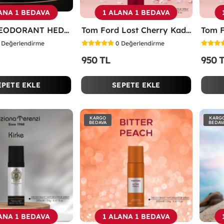
ANA 1 BEDAVA
1 ALANA 1 BEDAVA
1 ADET DEODORANT HEDİYE (stok Durumuna Göre Eklenir)
Tom Ford Lost Cherry Kadın Deodorant 200ml -
Değerlendirme
0
Değerlendirme
950 TL
950 
EPETE EKLE
SEPETE EKLE
KARGO
KARG
BEDAVA
BEDAV
ANA 1 BEDAVA
1 ALANA 1 BEDAVA