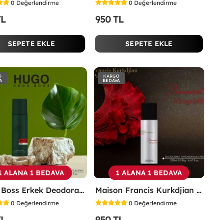
0
Değerlendirme
0
Değerlendirme
TL
950 TL
SEPETE EKLE
SEPETE EKLE
O
KARGO
A
BEDAVA
1 ALANA 1 BEDAVA
1 ALANA 1 BEDAVA
Hugo Boss Erkek Deodorant 200ml -
Maison Francis Kurkdjian Baccarat Rouge 540 Unisex Deodorant 200ml -
0
Değerlendirme
0
Değerlendirme
TL
950 TL