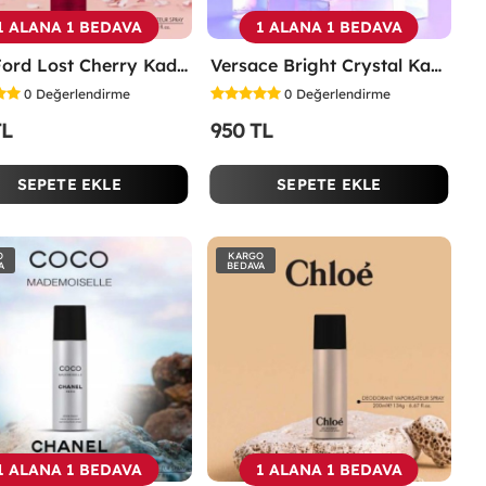
1 ALANA 1 BEDAVA
1 ALANA 1 BEDAVA
Tom Ford Lost Cherry Kadın Deodorant 200ml -
Versace Bright Crystal Kadın Deodorant 200ml -
0
Değerlendirme
0
Değerlendirme
TL
950 TL
SEPETE EKLE
SEPETE EKLE
O
KARGO
A
BEDAVA
1 ALANA 1 BEDAVA
1 ALANA 1 BEDAVA