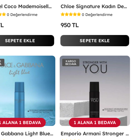
Chanel Coco Mademoiselle Kadın Deodorant 200ml -
Chloe Signature Kadın Deodorant 200ml -
0
Değerlendirme
0
Değerlendirme
TL
950 TL
SEPETE EKLE
SEPETE EKLE
O
KARGO
A
BEDAVA
1 ALANA 1 BEDAVA
1 ALANA 1 BEDAVA
Dolce Gabbana Light Blue Kadın Deodorant 200ml -
Emporio Armani Stronger With You Erkek Deodorant 200ml -