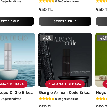
Değerlendirme
0
Değerlendirme
950 TL
950 
EPETE EKLE
SEPETE EKLE
KARGO
KARG
BEDAVA
BEDAV
ANA 1 BEDAVA
1 ALANA 1 BEDAVA
Armani Acqua Di Gio Erkek Deodorant 200ml -
Giorgio Armani Code Erkek Deodorant 200ml -
Değerlendirme
0
Değerlendirme
950 TL
950 