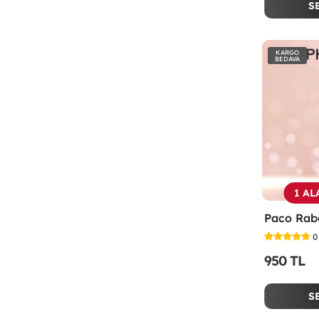
S
KARGO
BEDAVA
1 AL
0
950 TL
S