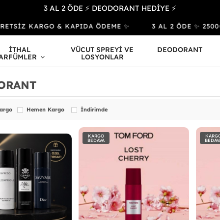
3 AL 2 ÖDE ⚡ DEODORANT HEDİYE ⚡
SİZ KARGO & KAPIDA ÖDEME ✨
3 AL 2 ÖDE ✨ 2500₺ ve Ü
İTHAL
VÜCUT SPREYİ VE
DEODORANT
ARFÜMLER
LOSYONLAR
ORANT
Kargo
Hemen Kargo
İndirimde
KARGO
KARG
BEDAVA
BEDAV