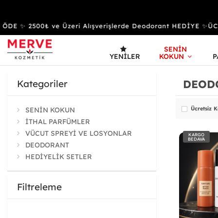
✨ 2500₺ ve Üzeri Alışverişlerde Deodorant HEDİYE ✨ÜCRET
SENİN
YENILER
KOKUN
P
DEOD
Kategoriler
Ücretsiz 
SENİN KOKUN
İTHAL PARFÜMLER
VÜCUT SPREYİ VE LOSYONLAR
KARGO
BEDAVA
DEODORANT
HEDİYELİK SETLER
Filtreleme