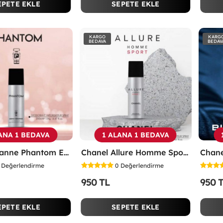
EPETE EKLE
SEPETE EKLE
KARGO
KARG
BEDAVA
BEDAV
ANA 1 BEDAVA
1 ALANA 1 BEDAVA
Paco Rabanne Phantom Erkek Deodorant 200ml -
Chanel Allure Homme Sport Erkek Deodorant 200ml -
Değerlendirme
0
Değerlendirme
950 TL
950 
EPETE EKLE
SEPETE EKLE