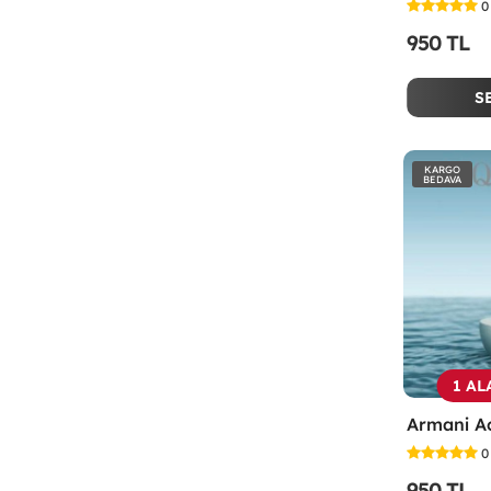
0
950 TL
S
KARGO
BEDAVA
1 AL
0
950 TL