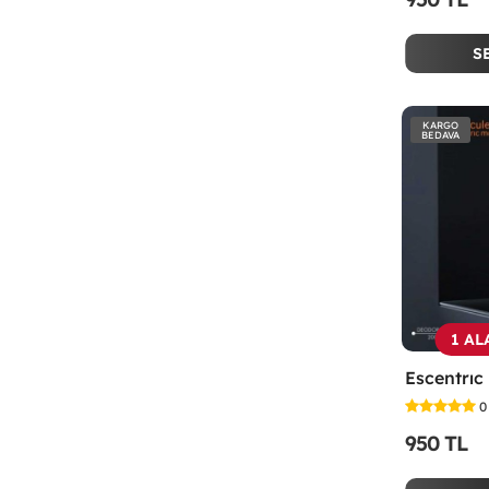
S
KARGO
BEDAVA
1 AL
0
950 TL