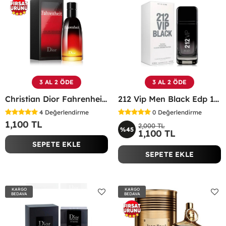
3 AL 2 ÖDE
3 AL 2 ÖDE
Christian Dior Fahrenheit EDT 100 ML Erkek Parfüm - CDFE
212 Vip Men Black Edp 100 ML Erkek Parfüm TESTER
4
Değerlendirme
0
Değerlendirme
1,100 TL
2,000 TL
%45
1,100 TL
SEPETE EKLE
SEPETE EKLE
KARGO
KARGO
BEDAVA
BEDAVA