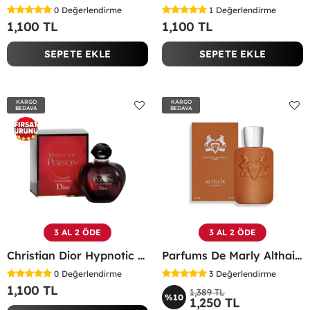
0
Değerlendirme
1
Değerlendirme
1,100 TL
1,100 TL
SEPETE EKLE
SEPETE EKLE
KARGO
KARGO
BEDAVA
BEDAVA
3 AL 2 ÖDE
3 AL 2 ÖDE
Christian Dior Hypnotic Poison EDP 100 ML Kadın Parfüm - CDHP
Parfums De Marly Althair EDP 125 Ml Erkek Parfüm -
0
Değerlendirme
3
Değerlendirme
1,100 TL
1,389 TL
%10
1,250 TL