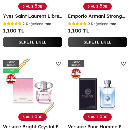
3 AL 2 ÖDE
3 AL 2 ÖDE
Yves Saint Laurent Libre EDP 90 Ml Kadın Parfüm - YSLL
Emporio Armani Stronger With You Edt 100 ML Erkek Parfüm - EASY
2
Değerlendirme
0
Değerlendirme
1,100 TL
1,100 TL
SEPETE EKLE
SEPETE EKLE
KARGO
KARGO
BEDAVA
BEDAVA
YENİ
3 AL 2 ÖDE
3 AL 2 ÖDE
Versace Bright Crystal Edt 90 ML Kadın Parfüm - VBCE
Versace Pour Homme EDT 100 Ml Erkek Parfüm -