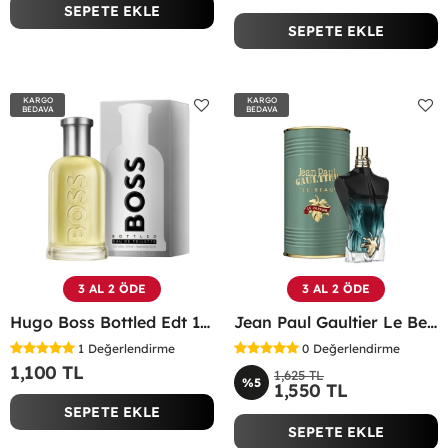
SEPETE EKLE
SEPETE EKLE
KARGO
KARGO
BEDAVA
BEDAVA
3 AL 2 ÖDE
3 AL 2 ÖDE
Hugo Boss Bottled Edt 100 ML Erkek Parfüm - HBBE
Jean Paul Gaultier Le Beau Le Parfum EDP Erkek Parfüm - JPGLBLP
1
Değerlendirme
0
Değerlendirme
1,100 TL
1,625 TL
%5
1,550 TL
SEPETE EKLE
SEPETE EKLE