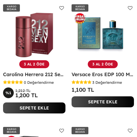
KARGO
KARGO
BEDAVA
BEDAVA
3 AL 2 ÖDE
3 AL 2 ÖDE
Carolina Herrera 212 Sexy Edt 100 ML Erkek Parfüm - CHSM
Versace Eros EDP 100 ML Erkek Parfüm - VEEP
0
Değerlendirme
3
Değerlendirme
1,100 TL
1,212 TL
%1
1,200 TL
SEPETE EKLE
SEPETE EKLE
KARGO
KARGO
BEDAVA
BEDAVA