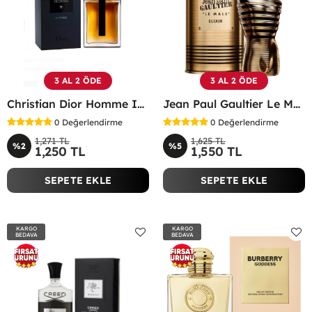
3 AL 2 ÖDE
3 AL 2 ÖDE
Christian Dior Homme Intense Edp 100 ML Erkek Parfüm - CDHİ
Jean Paul Gaultier Le Male Elixir EDP 125 Ml Erkek Parfüm -
0
Değerlendirme
0
Değerlendirme
1,271 TL
1,625 TL
%2
%5
1,250 TL
1,550 TL
SEPETE EKLE
SEPETE EKLE
KARGO
KARGO
BEDAVA
BEDAVA