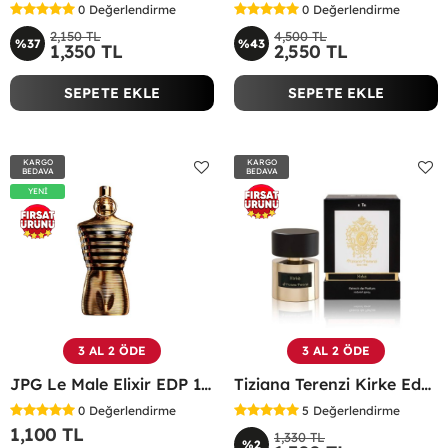
0
Değerlendirme
0
Değerlendirme
2,150 TL
4,500 TL
%37
%43
1,350 TL
2,550 TL
SEPETE EKLE
SEPETE EKLE
KARGO
KARGO
BEDAVA
BEDAVA
YENİ
3 AL 2 ÖDE
3 AL 2 ÖDE
JPG Le Male Elixir EDP 125 ML TESTER Erkek Parfüm -
Tiziana Terenzi Kirke Edp 100 ML Unisex Parfüm - TTKE
0
Değerlendirme
5
Değerlendirme
1,100 TL
1,330 TL
%2