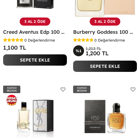
3 AL 2 ÖDE
3 AL 2 ÖDE
Creed Aventus Edp 100 ML Erkek Parfümü - CAEP
Burberry Goddess 100 ML EDP Kadın Parfümü -
0
Değerlendirme
0
Değerlendirme
1,100 TL
1,212 TL
%1
1,200 TL
SEPETE EKLE
SEPETE EKLE
KARGO
KARGO
BEDAVA
BEDAVA