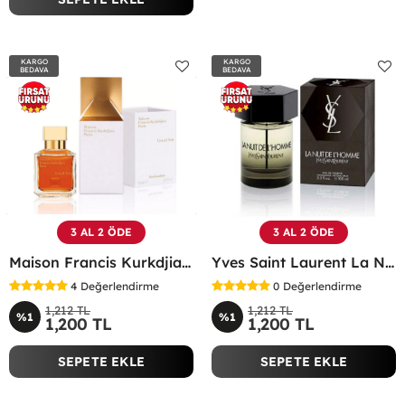
KARGO
KARGO
BEDAVA
BEDAVA
3 AL 2 ÖDE
3 AL 2 ÖDE
Maison Francis Kurkdjian Grand Soir 70 Ml EDP Parfüm - MFKGS
Yves Saint Laurent La Nuit De L'Homme Edt 100 ML Erkek Parfüm - YSNL
4
Değerlendirme
0
Değerlendirme
1,212 TL
1,212 TL
%1
%1
1,200 TL
1,200 TL
SEPETE EKLE
SEPETE EKLE