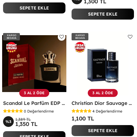
1,300 TL
SEPETE EKLE
SEPETE EKLE
KARGO
KARGO
BEDAVA
BEDAVA
3 AL 2 ÖDE
3 AL 2 ÖDE
Scandal Le Parfüm EDP 100 ML Erkek Parfüm -
Christian Dior Sauvage EDP 100 ML Erkek Parfüm - CDDS
0
Değerlendirme
4
Değerlendirme
1,100 TL
1,389 TL
%3
1,350 TL
SEPETE EKLE
SEPETE EKLE