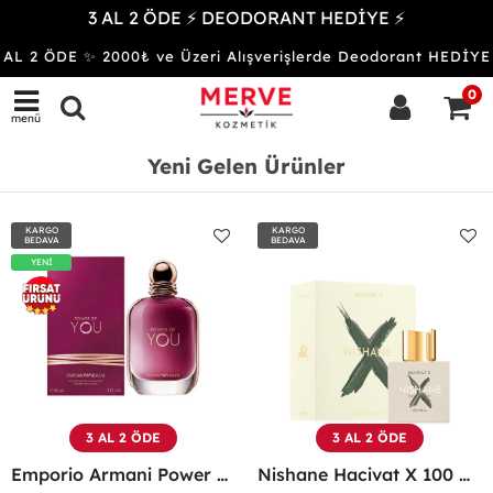
3 AL 2 ÖDE ⚡ DEODORANT HEDİYE ⚡
 2 ÖDE ✨ 2000₺ ve Üzeri Alışverişlerde Deodorant HEDİYE
0
menü
Yeni Gelen Ürünler
KARGO
KARGO
BEDAVA
BEDAVA
YENİ
3 AL 2 ÖDE
3 AL 2 ÖDE
Emporio Armani Power Of You Femme Edp 90 Ml
Nishane Hacivat X 100 Ml Unisex Parfüm