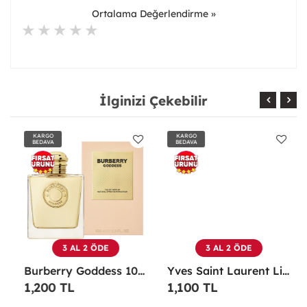
Ortalama Değerlendirme »
İlginizi Çekebilir
KARGO
KARGO
BEDAVA
BEDAVA
3 AL 2 ÖDE
3 AL 2 ÖDE
Burberry Goddess 100 ML EDP Kadın Parfümü -
Yves Saint Laurent Libre EDP 90 Ml Kadın Parfüm - YSLL
1,200 TL
1,100 TL