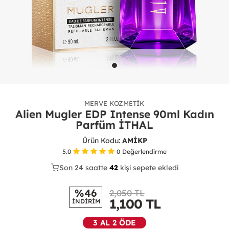
MERVE KOZMETIK
Alien Mugler EDP Intense 90ml Kadın
Parfüm İTHAL
Ürün Kodu:
AMİKP
5.0
0
Değerlendirme
Son 24 saatte
23
42
12
kişi sepete ekledi
%46
2,050 TL
1,100
TL
İNDİRİM
3 AL 2 ÖDE