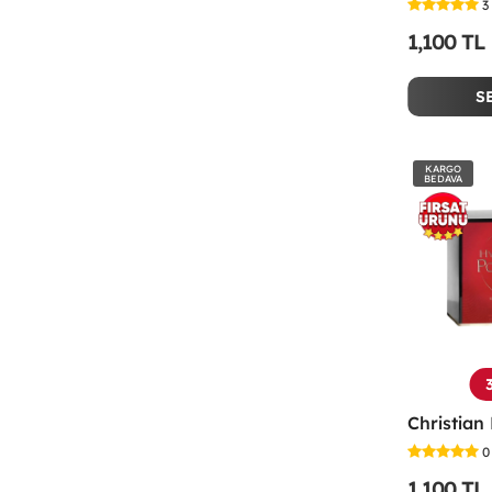
3
1,100 TL
S
KARGO
BEDAVA
0
1,100 TL