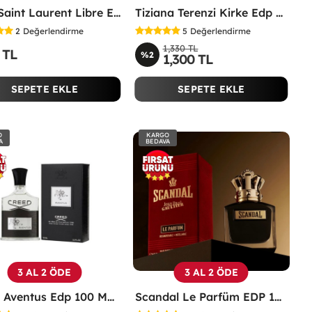
Yves Saint Laurent Libre EDP 90 Ml Kadın Parfüm - YSLL
Tiziana Terenzi Kirke Edp 100 ML Unisex Parfüm - TTKE
2
Değerlendirme
5
Değerlendirme
1,330 TL
 TL
%2
1,300 TL
SEPETE EKLE
SEPETE EKLE
O
KARGO
A
BEDAVA
3 AL 2 ÖDE
3 AL 2 ÖDE
Creed Aventus Edp 100 ML Erkek Parfümü - CAEP
Scandal Le Parfüm EDP 100 ML Erkek Parfüm -