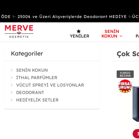
 ✨ 2500₺ ve Üzeri Alışverişlerde Deodorant HEDİYE ✨ÜCRE
SENİN
YENILER
KOKUN
P
Çok S
Kategoriler
SENİN KOKUN
KARGO
BEDAVA
İTHAL PARFÜMLER
VÜCUT SPREYİ VE LOSYONLAR
DEODORANT
HEDİYELİK SETLER