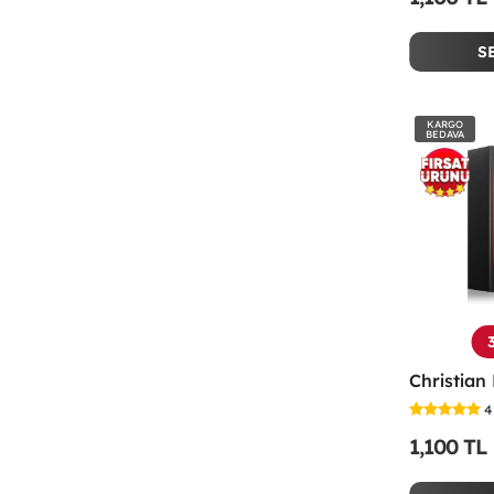
S
KARGO
BEDAVA
4
1,100 TL