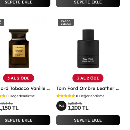
SEPETE EKLE
SEPETE EKLE
O
KARGO
A
BEDAVA
3 AL 2 ÖDE
3 AL 2 ÖDE
Tom Ford Tobacco Vanille EDP 100 Ml Erkek Parfüm -
Tom Ford Ombre Leather Edp 100 ML Unisex Parfüm - TFOL
0
Değerlendirme
0
Değerlendirme
1,153 TL
1,212 TL
%1
1,150 TL
1,200 TL
SEPETE EKLE
SEPETE EKLE