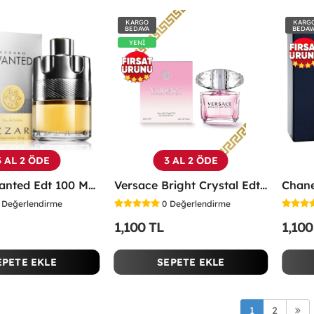
KARGO
KARG
BEDAVA
BEDAV
YENİ
3 AL 2 ÖDE
3 AL 2 ÖDE
Azzaro Wanted Edt 100 ML Erkek Parfüm - AZED
Versace Bright Crystal Edt 90 ML Kadın Parfüm - VBCE
Değerlendirme
0
Değerlendirme
1,100 TL
1,100
EPETE EKLE
SEPETE EKLE
1
2