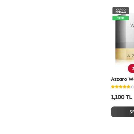
KARGO
BEDAVA
YENİ
0
1,100 TL
S