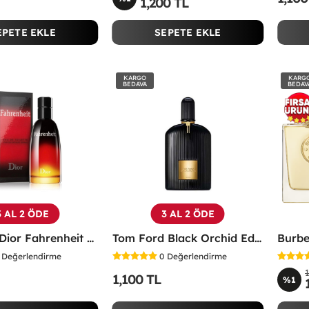
1,200 TL
EPETE EKLE
SEPETE EKLE
KARGO
KARG
BEDAVA
BEDAV
3 AL 2 ÖDE
3 AL 2 ÖDE
Christian Dior Fahrenheit EDT 100 ML Erkek Parfüm - CDFE
Tom Ford Black Orchid Edp 100 ML Unisex Parfüm - TFBO
Değerlendirme
0
Değerlendirme
1,100 TL
%1