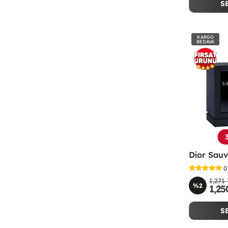
S
KARGO
BEDAVA
0
1,271
%2
1,25
S