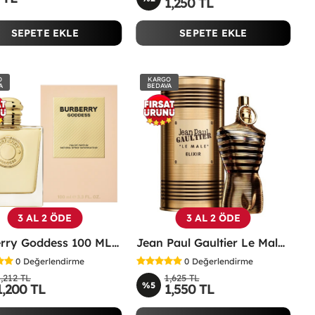
1,250 TL
SEPETE EKLE
SEPETE EKLE
O
KARGO
A
BEDAVA
3 AL 2 ÖDE
3 AL 2 ÖDE
Burberry Goddess 100 ML EDP Kadın Parfümü -
Jean Paul Gaultier Le Male Elixir EDP 125 Ml Erkek Parfüm -
0
Değerlendirme
0
Değerlendirme
1,212 TL
1,625 TL
%5
1,200 TL
1,550 TL