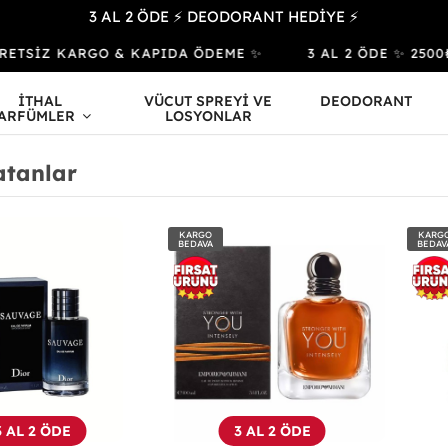
3 AL 2 ÖDE ⚡ DEODORANT HEDİYE ⚡
TSİZ KARGO & KAPIDA ÖDEME ✨
3 AL 2 ÖDE ✨ 2500₺ ve 
İTHAL
VÜCUT SPREYİ VE
DEODORANT
ARFÜMLER
LOSYONLAR
atanlar
KARGO
KARG
BEDAVA
BEDAV
3 AL 2 ÖDE
3 AL 2 ÖDE