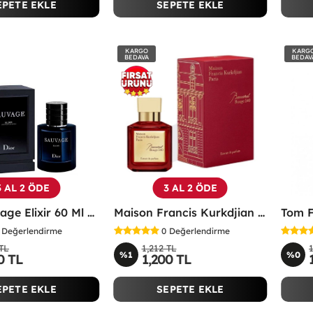
EPETE EKLE
SEPETE EKLE
KARGO
KARG
BEDAVA
BEDAV
3 AL 2 ÖDE
3 AL 2 ÖDE
Dior Sauvage Elixir 60 Ml Erkek Parfümü -
Maison Francis Kurkdjian Baccarat Rouge 540 Extrait De Parfum 70 ML -
Değerlendirme
0
Değerlendirme
 TL
1,212 TL
%1
%0
0 TL
1,200 TL
EPETE EKLE
SEPETE EKLE