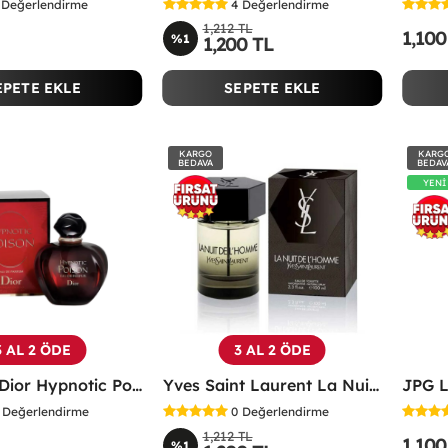
Değerlendirme
4
Değerlendirme
1,212 TL
1,100
%1
1,200 TL
EPETE EKLE
SEPETE EKLE
KARGO
KARG
BEDAVA
BEDAV
YENİ
3 AL 2 ÖDE
3 AL 2 ÖDE
Christian Dior Hypnotic Poison EDP 100 ML Kadın Parfüm - CDHP
Yves Saint Laurent La Nuit De L'Homme Edt 100 ML Erkek Parfüm - YSNL
Değerlendirme
0
Değerlendirme
1,212 TL
1,100
%1