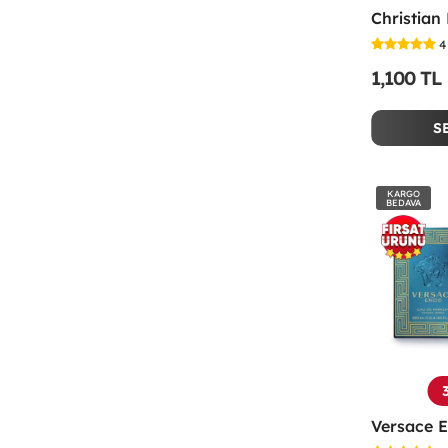
4
1,100 TL
S
KARGO
BEDAVA