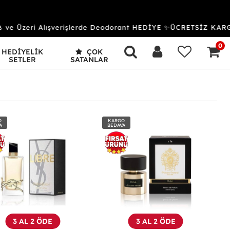
Üzeri Alışverişlerde Deodorant HEDİYE ✨ÜCRETSİZ KARGO 
0
HEDİYELİK
ÇOK
SETLER
SATANLAR
O
KARGO
A
BEDAVA
3 AL 2 ÖDE
3 AL 2 ÖDE