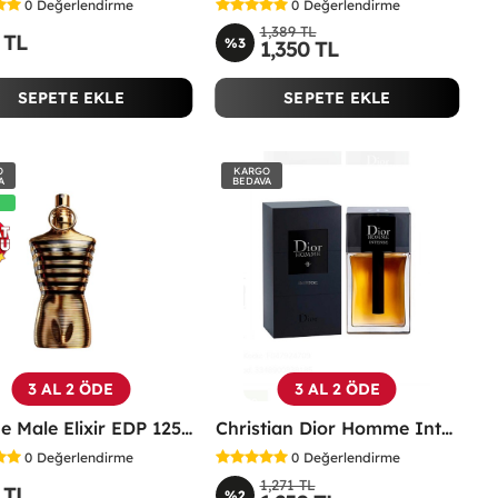
0
Değerlendirme
0
Değerlendirme
1,389 TL
 TL
%3
1,350 TL
SEPETE EKLE
SEPETE EKLE
O
KARGO
A
BEDAVA
3 AL 2 ÖDE
3 AL 2 ÖDE
JPG Le Male Elixir EDP 125 ML TESTER Erkek Parfüm -
Christian Dior Homme Intense Edp 100 ML Erkek Parfüm - CDHİ
0
Değerlendirme
0
Değerlendirme
1,271 TL
 TL
%2