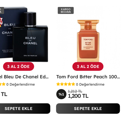
O
KARGO
A
BEDAVA
3 AL 2 ÖDE
3 AL 2 ÖDE
Chanel Bleu De Chanel Edp 100 ML Erkek Parfüm - CBDC
Tom Ford Bıtter Peach 100Ml Unisex -
0
Değerlendirme
0
Değerlendirme
1,212 TL
 TL
%1
1,200 TL
SEPETE EKLE
SEPETE EKLE