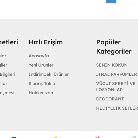
etleri
Hızlı Erişim
Popüler
Kategoriler
ular
Anasayfa
ileri
Yeni Ürünler
SENİN KOKUN
ilgileri
İndirimdeki Ürünler
İTHAL PARFÜMLER
lları
Sipariş Takip
VÜCUT SPREYİ VE
LOSYONLAR
leşmesi
Hakkımızda
DEODORANT
HEDİYELİK SETLE