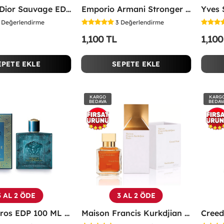
Christian Dior Sauvage EDP 100 ML Erkek Parfüm - CDDS
Emporio Armani Stronger With You Intensely Edp 100 Ml -
Değerlendirme
3
Değerlendirme
1,100 TL
1,100
EPETE EKLE
SEPETE EKLE
KARGO
KARG
BEDAVA
BEDAV
3 AL 2 ÖDE
3 AL 2 ÖDE
Versace Eros EDP 100 ML Erkek Parfüm - VEEP
Maison Francis Kurkdjian Grand Soir 70 Ml EDP Parfüm - MFKGS