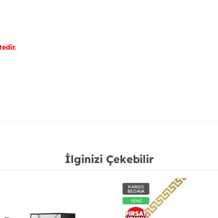
edir.
İlginizi Çekebilir
KARGO
BEDAVA
YENİ