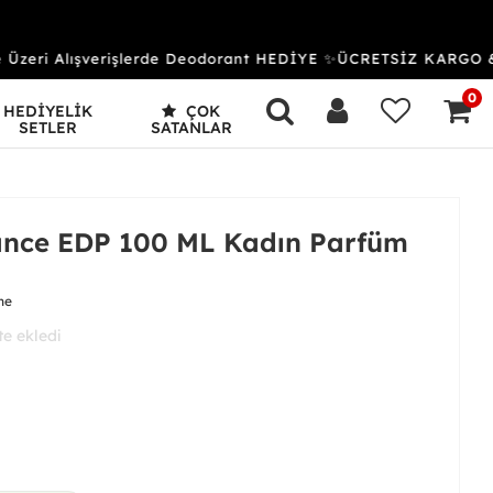
eri Alışverişlerde Deodorant HEDİYE ✨ÜCRETSİZ KARGO & 
0
HEDİYELİK
ÇOK
SETLER
SATANLAR
nce EDP 100 ML Kadın Parfüm
me
 aldı