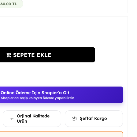
660.00
TL
SEPETE EKLE
Online Ödeme İçin Shopier'a Git
Shopier'da seçip kolayca ödeme yapabilirsin
Orjinal Kalitede
Şeffaf Kargo
✨
📦
Ürün