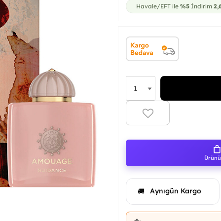
Havale/EFT ile
%5
İndirim
2,
Ürünü 
Aynıgün Kargo
🚚