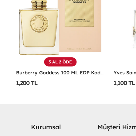
3 AL 2 ÖDE
Emporio Armani Power Of You Femme Edp 90 Ml
Burberry Goddess 100 ML EDP Kadın Parfümü -
1,200 TL
1,100 TL
Kurumsal
Müşteri Hizm