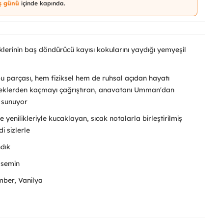
iş günü
içinde kapında.
lerinin baş döndürücü kayısı kokularını yaydığı yemyeşil
 parçası, hem fiziksel hem de ruhsal açıdan hayatı
çeklerden kaçmayı çağrıştıran, anavatanı Umman'dan
k sunuyor
e yenilikleriyle kucaklayan, sıcak notalarla birleştirilmiş
 sizlerle
ndık
asemin
mber, Vanilya