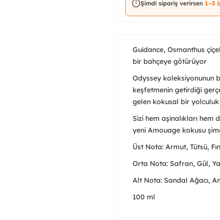
⏱️
Şimdi sipariş verirsen
1–3 
Guidance, Osmanthus çiçek
bir bahçeye götürüyor
Odyssey koleksiyonunun bu
keşfetmenin getirdiği ger
gelen kokusal bir yolculu
Sizi hem aşinalıkları hem d
yeni Amouage kokusu şimdi
Üst Nota: Armut, Tütsü, Fı
Orta Nota: Safran, Gül, Y
Alt Nota: Sandal Ağacı, A
100 ml