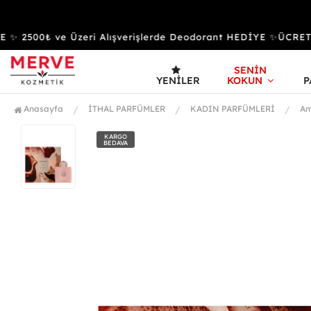
2500₺ ve Üzeri Alışverişlerde Deodorant HEDİYE ✨ÜCRETS
SENİN
YENILER
KOKUN
P
Anasayfa
İTHAL PARFÜMLER
KADIN PARFÜMLERİ
Am
KARGO
BEDAVA