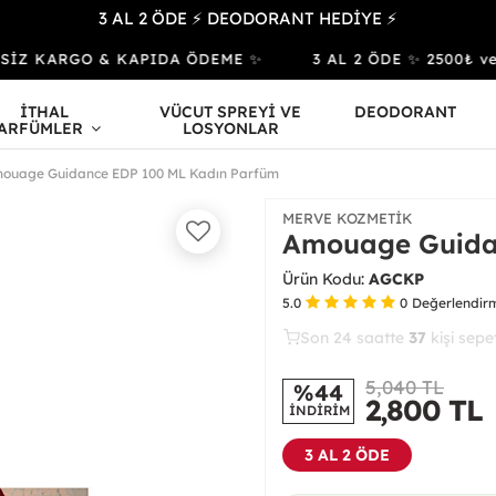
3 AL 2 ÖDE ⚡ DEODORANT HEDİYE ⚡
İZ KARGO & KAPIDA ÖDEME ✨
3 AL 2 ÖDE ✨ 2500₺ ve Üz
İTHAL
VÜCUT SPREYİ VE
DEODORANT
ARFÜMLER
LOSYONLAR
ouage Guidance EDP 100 ML Kadın Parfüm
MERVE KOZMETIK
Amouage Guida
Ürün Kodu:
AGCKP
5.0
0
Değerlendir
Son 24 saatte
21
39
16
kişi satın
5,040 TL
%44
2,800
TL
İNDİRİM
3 AL 2 ÖDE