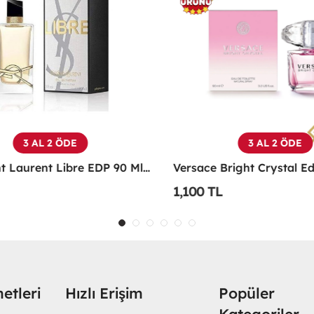
3 AL 2 ÖDE
3 AL 2 ÖDE
Yves Saint Laurent Libre EDP 90 Ml Kadın Parfüm - YSLL
1,100 TL
etleri
Hızlı Erişim
Popüler
Kategoriler