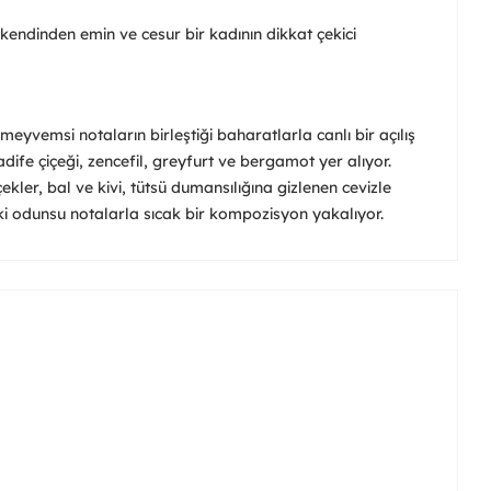
 kendinden emin ve cesur bir kadının dikkat çekici
eyvemsi notaların birleştiği baharatlarla canlı bir açılış
dife çiçeği, zencefil, greyfurt ve bergamot yer alıyor.
kler, bal ve kivi, tütsü dumansılığına gizlenen cevizle
ki odunsu notalarla sıcak bir kompozisyon yakalıyor.