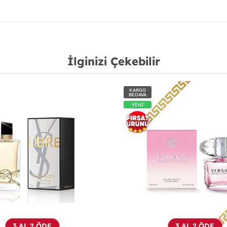
İlginizi Çekebilir
KARGO
BEDAVA
YENİ
3 AL 2 ÖDE
3 AL 2 ÖDE