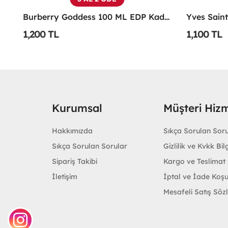
Emporio Armani Power Of You Femme Edp 90 Ml
Burberry Goddess 100 ML EDP Kadın Parfümü -
1,200 TL
1,100 TL
Kurumsal
Müşteri Hizm
Hakkımızda
Sıkça Sorulan Sor
Sıkça Sorulan Sorular
Gizlilik ve Kvkk Bilg
Sipariş Takibi
Kargo ve Teslimat B
İletişim
İptal ve İade Koşu
Mesafeli Satış Söz