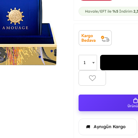
Havale/EFT ile
%5
İndirim
2,
Ürünü 
Aynıgün Kargo
🚚