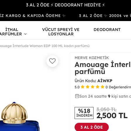
3 AL 2 ÖDE ⚡ DEODORANT HEDİYE ⚡
 KARGO & KAPIDA ÖDEME ✨
3 AL 2 ÖDE ✨ 2000₺ ve Üzer
İTHAL
VÜCUT SPREYİ VE
DEODORANT
ARFÜMLER
LOSYONLAR
ouage İnterlude Woman EDP 100 ML kadın parfümü
MERVE KOZMETIK
Amouage İnter
parfümü
Ürün Kodu:
AİWKP
5.0
0
Değerlendir
Son 24 saatte
25
42
9
kişi satın 
3,050 TL
%18
2,500
TL
İNDİRİM
3 AL 2 ÖDE