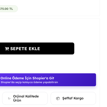
375.00
TL
SEPETE EKLE
Online Ödeme İçin Shopier'a Git
Shopier'da seçip kolayca ödeme yapabilirsin
Orjinal Kalitede
Şeffaf Kargo
✨
📦
Ürün