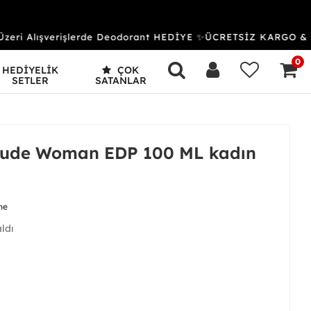
i Alışverişlerde Deodorant HEDİYE ✨ÜCRETSİZ KARGO & KA
0
HEDİYELİK
ÇOK
SETLER
SATANLAR
lude Woman EDP 100 ML kadın
me
aldı