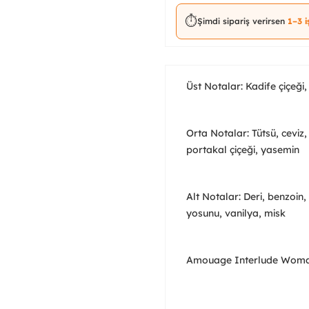
⏱️
Şimdi sipariş verirsen
1–3 
Üst Notalar: Kadife çiçeği
Orta Notalar: Tütsü, ceviz
portakal çiçeği, yasemin
Alt Notalar: Deri, benzoin
yosunu, vanilya, misk
Amouage Interlude Wom