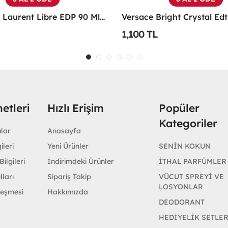
Yves Saint Laurent Libre EDP 90 Ml Kadın Parfüm - YSLL
1,100 TL
etleri
Hızlı Erişim
Popüler
Kategoriler
ular
Anasayfa
ileri
Yeni Ürünler
SENİN KOKUN
ilgileri
İndirimdeki Ürünler
İTHAL PARFÜMLER
lları
Sipariş Takip
VÜCUT SPREYİ VE
LOSYONLAR
leşmesi
Hakkımızda
DEODORANT
HEDİYELİK SETLE