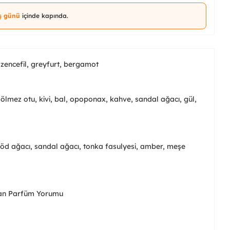
iş günü
içinde kapında.
, zencefil, greyfurt, bergamot
, ölmez otu, kivi, bal, opoponax, kahve, sandal ağacı, gül,
, öd ağacı, sandal ağacı, tonka fasulyesi, amber, meşe
an Parfüm Yorumu