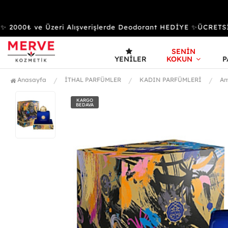
000₺ ve Üzeri Alışverişlerde Deodorant HEDİYE ✨ÜCRETSİZ
SENİN
YENILER
KOKUN
P
Anasayfa
İTHAL PARFÜMLER
KADIN PARFÜMLERİ
Am
KARGO
BEDAVA