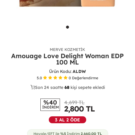
MERVE KOZMETIK
Amouage Love Delight Woman EDP
100 ML
Ürün Kodu:
ALDW
5.0
0
Değerlendirme
Son 24 saatte
35
68
26
kişi sepete ekledi
%40
4,699 TL
2,800
TL
İNDİRİM
3 AL 2 ÖDE
Havale/EFT ile
%5
İndirim
2,660.00
TL