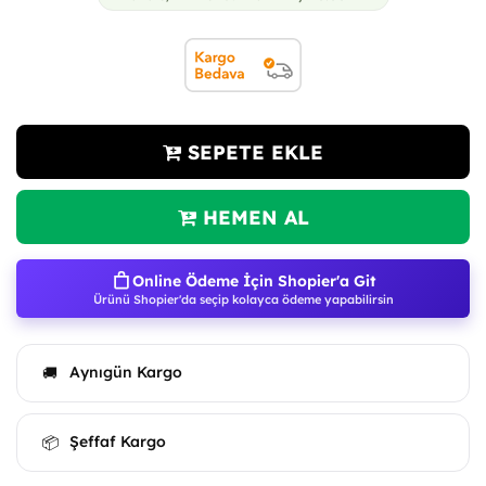
SEPETE EKLE
HEMEN AL
Online Ödeme İçin Shopier'a Git
Ürünü Shopier'da seçip kolayca ödeme yapabilirsin
Aynıgün Kargo
🚚
Şeffaf Kargo
📦