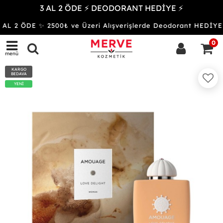
3 AL 2 ÖDE ⚡ DEODORANT HEDİYE ⚡
AL 2 ÖDE ✨ 2500₺ ve Üzeri Alışverişlerde Deodorant HEDİ
0
menü
KARGO
BEDAVA
YENİ