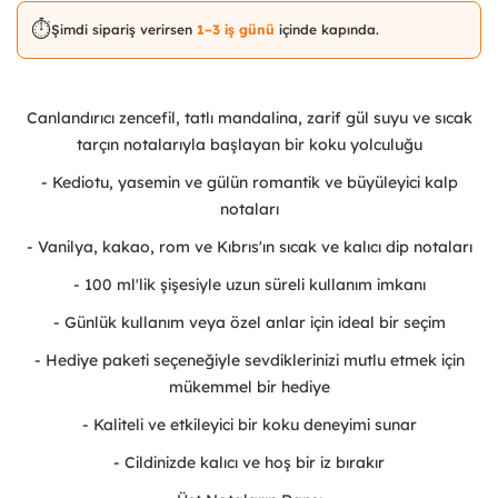
⏱️
Şimdi sipariş verirsen
1–3 iş günü
içinde kapında.
Canlandırıcı zencefil, tatlı mandalina, zarif gül suyu ve sıcak
tarçın notalarıyla başlayan bir koku yolculuğu
- Kediotu, yasemin ve gülün romantik ve büyüleyici kalp
notaları
- Vanilya, kakao, rom ve Kıbrıs'ın sıcak ve kalıcı dip notaları
- 100 ml'lik şişesiyle uzun süreli kullanım imkanı
- Günlük kullanım veya özel anlar için ideal bir seçim
- Hediye paketi seçeneğiyle sevdiklerinizi mutlu etmek için
mükemmel bir hediye
- Kaliteli ve etkileyici bir koku deneyimi sunar
- Cildinizde kalıcı ve hoş bir iz bırakır