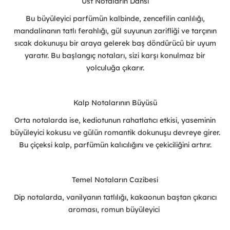
Üst Notaların Dansı
Bu büyüleyici parfümün kalbinde, zencefilin canlılığı,
mandalinanın tatlı ferahlığı, gül suyunun zarifliği ve tarçının
sıcak dokunuşu bir araya gelerek baş döndürücü bir uyum
yaratır. Bu başlangıç notaları, sizi karşı konulmaz bir
yolculuğa çıkarır.
Kalp Notalarının Büyüsü
Orta notalarda ise, kediotunun rahatlatıcı etkisi, yaseminin
büyüleyici kokusu ve gülün romantik dokunuşu devreye girer.
Bu çiçeksi kalp, parfümün kalıcılığını ve çekiciliğini artırır.
Temel Notaların Cazibesi
Dip notalarda, vanilyanın tatlılığı, kakaonun baştan çıkarıcı
aroması, romun büyüleyici