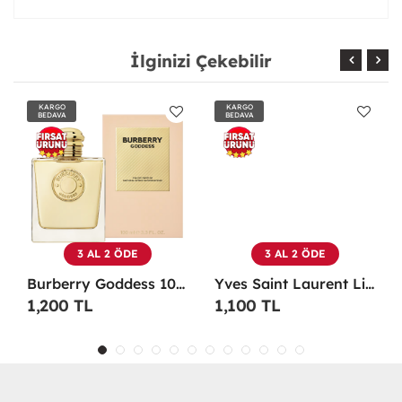
İlginizi Çekebilir
KARGO
KARGO
BEDAVA
BEDAVA
3 AL 2 ÖDE
3 AL 2 ÖDE
Burberry Goddess 100 ML EDP Kadın Parfümü -
Yves Saint Laurent Libre EDP 90 Ml Kadın Parfüm - YSLL
1,200 TL
1,100 TL