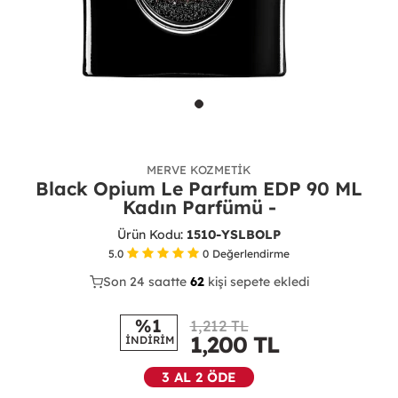
MERVE KOZMETIK
Black Opium Le Parfum EDP 90 ML
Kadın Parfümü -
Ürün Kodu:
1510-YSLBOLP
5.0
0
Değerlendirme
Son 24 saatte
39
62
13
kişi sepete ekledi
%1
1,212 TL
1,200
TL
İNDİRİM
3 AL 2 ÖDE