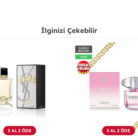
İlginizi Çekebilir
KARGO
BEDAVA
YENİ
3 AL 2 ÖDE
3 AL 2 ÖDE