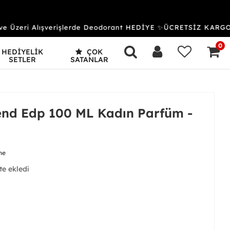
Üzeri Alışverişlerde Deodorant HEDİYE ✨ÜCRETSİZ KARGO 
0
HEDİYELİK
ÇOK
SETLER
SATANLAR
nd Edp 100 ML Kadın Parfüm -
me
 aldı