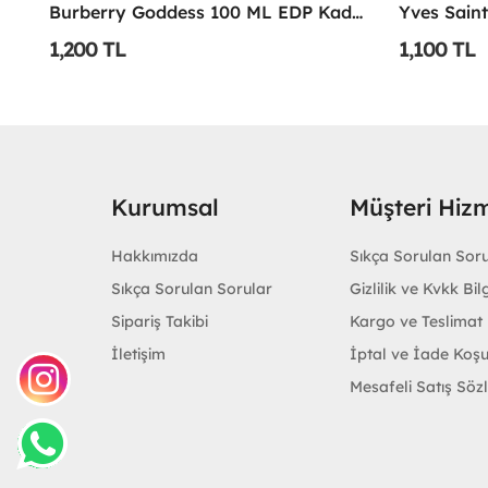
Emporio Armani Power Of You Femme Edp 90 Ml
Burberry Goddess 100 ML EDP Kadın Parfümü -
1,200 TL
1,100 TL
Kurumsal
Müşteri Hizm
Hakkımızda
Sıkça Sorulan Sor
Sıkça Sorulan Sorular
Gizlilik ve Kvkk Bilg
Sipariş Takibi
Kargo ve Teslimat B
İletişim
İptal ve İade Koşu
Mesafeli Satış Söz