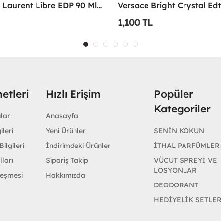
Yves Saint Laurent Libre EDP 90 Ml Kadın Parfüm - YSLL
1,100 TL
etleri
Hızlı Erişim
Popüler
Kategoriler
ular
Anasayfa
ileri
Yeni Ürünler
SENİN KOKUN
ilgileri
İndirimdeki Ürünler
İTHAL PARFÜMLER
lları
Sipariş Takip
VÜCUT SPREYİ VE
LOSYONLAR
leşmesi
Hakkımızda
DEODORANT
HEDİYELİK SETLE