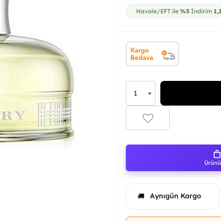
Havale/EFT ile
%5
İndirim
1,
Ürünü 
Aynıgün Kargo
🚚