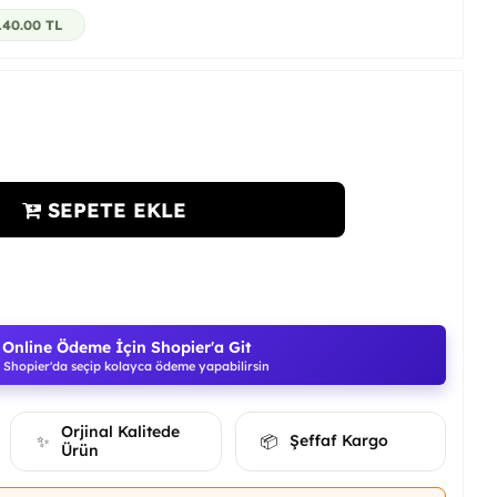
140.00
TL
SEPETE EKLE
Online Ödeme İçin Shopier'a Git
Shopier'da seçip kolayca ödeme yapabilirsin
Orjinal Kalitede
Şeffaf Kargo
✨
📦
Ürün