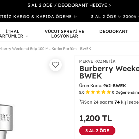
3 AL 2 ÖDE ⚡ DEODORANT HEDİYE ⚡
TSİZ KARGO & KAPIDA ÖDEME ✨
3 AL 2 ÖDE ✨ 2000₺ ve 
İTHAL
VÜCUT SPREYİ VE
DEODORANT
ARFÜMLER
LOSYONLAR
rberry Weekend Edp 100 ML Kadın Parfüm - BWEK
MERVE KOZMETIK
Burberry Weeke
BWEK
Ürün Kodu:
962-BWEK
5.0
0
Değerlendir
Son 24 saatte
40
76
29
kişi satın
1,200
TL
3 AL 2 ÖDE