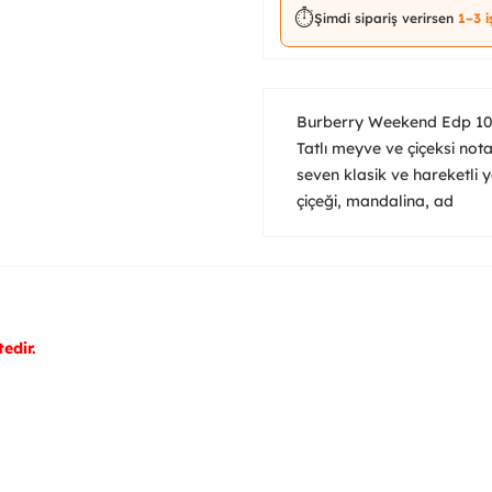
⏱️
Şimdi sipariş verirsen
1–3 
Burberry Weekend Edp 1
Tatlı meyve ve çiçeksi nota
seven klasik ve hareketli 
çiçeği, mandalina, ad
edir.