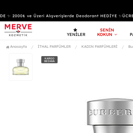
 ✨ 2000₺ ve Üzeri Alışverişlerde Deodorant HEDİYE ✨ÜCRE
SENİN
YENILER
KOKUN
P
Anasayfa
İTHAL PARFÜMLER
KADIN PARFÜMLERİ
Bu
KARGO
BEDAVA