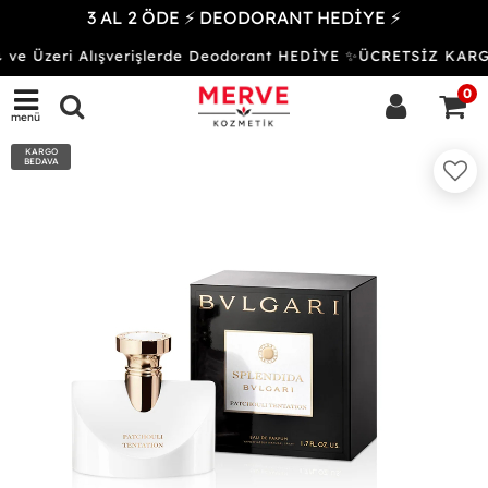
3 AL 2 ÖDE ⚡ DEODORANT HEDİYE ⚡
 ve Üzeri Alışverişlerde Deodorant HEDİYE ✨ÜCRETSİZ KAR
0
menü
KARGO
BEDAVA