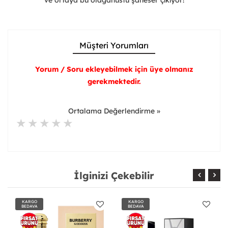
ve ortaya bu olağanüstü şaheser çıkıyor!
Müşteri Yorumları
Yorum / Soru ekleyebilmek için üye olmanız
gerekmektedir.
Ortalama Değerlendirme »
İlginizi Çekebilir
KARGO
KARGO
BEDAVA
BEDAVA