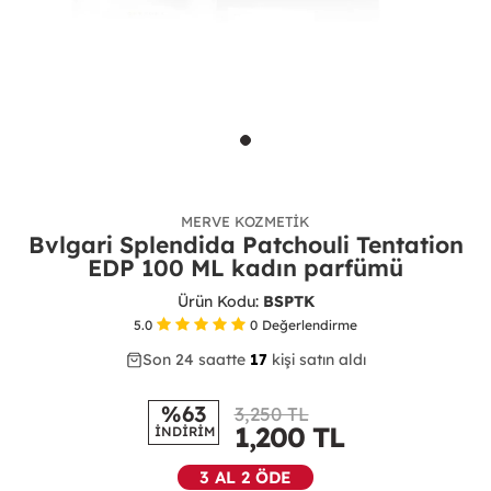
MERVE KOZMETIK
Bvlgari Splendida Patchouli Tentation
EDP 100 ML kadın parfümü
Ürün Kodu:
BSPTK
5.0
0
Değerlendirme
Son 24 saatte
25
51
17
kişi satın aldı
%63
3,250 TL
1,200
TL
İNDİRİM
3 AL 2 ÖDE