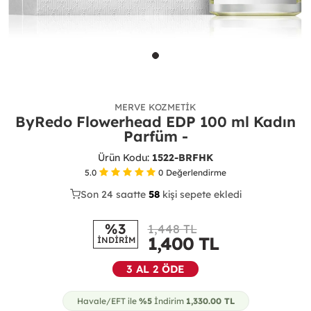
MERVE KOZMETIK
ByRedo Flowerhead EDP 100 ml Kadın
Parfüm -
Ürün Kodu:
1522-BRFHK
5.0
0
Değerlendirme
Son 24 saatte
42
59
13
kişi sepete ekledi
%3
1,448 TL
1,400
TL
İNDİRİM
3 AL 2 ÖDE
Havale/EFT ile
%5
İndirim
1,330.00
TL