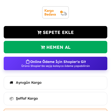
SEPETE EKLE
HEMEN AL
Online Ödeme İçin Shopier'a Git
Ürünü Shopier'da seçip kolayca ödeme yapabilirsin
Aynıgün Kargo
🚚
Şeffaf Kargo
📦