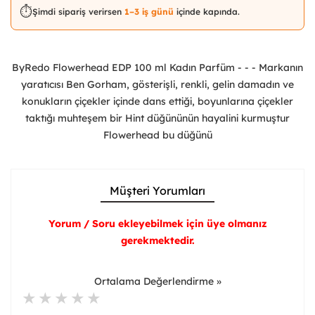
⏱️
Şimdi sipariş verirsen
1–3 iş günü
içinde kapında.
ByRedo Flowerhead EDP 100 ml Kadın Parfüm - - - Markanın
yaratıcısı Ben Gorham, gösterişli, renkli, gelin damadın ve
konukların çiçekler içinde dans ettiği, boyunlarına çiçekler
taktığı muhteşem bir Hint düğününün hayalini kurmuştur
Flowerhead bu düğünü
Müşteri Yorumları
Yorum / Soru ekleyebilmek için üye olmanız
gerekmektedir.
Ortalama Değerlendirme »