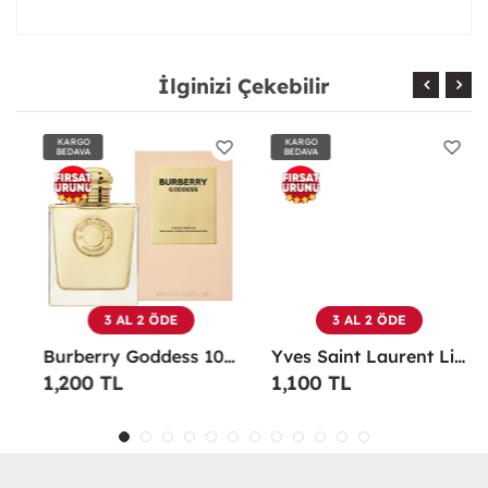
İlginizi Çekebilir
KARGO
KARGO
BEDAVA
BEDAVA
3 AL 2 ÖDE
3 AL 2 ÖDE
Burberry Goddess 100 ML EDP Kadın Parfümü -
Yves Saint Laurent Libre EDP 90 Ml Kadın Parfüm - YSLL
1,200 TL
1,100 TL