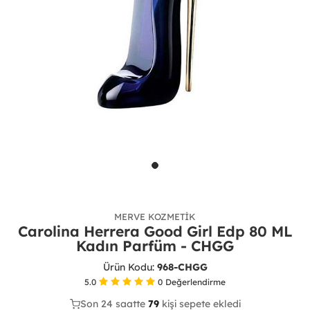
MERVE KOZMETIK
Carolina Herrera Good Girl Edp 80 ML
Kadın Parfüm - CHGG
Ürün Kodu:
968-CHGG
5.0
0
Değerlendirme
Son 24 saatte
38
79
18
kişi sepete ekledi