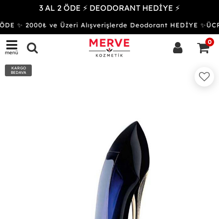
3 AL 2 ÖDE ⚡ DEODORANT HEDİYE ⚡
ÖDE ✨ 2000₺ ve Üzeri Alışverişlerde Deodorant HEDİYE ✨Ü
0
menü
KARGO
BEDAVA