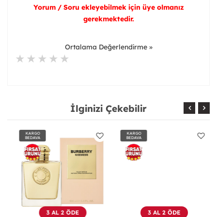
Yorum / Soru ekleyebilmek için üye olmanız
gerekmektedir.
Ortalama Değerlendirme »
İlginizi Çekebilir
KARGO
KARGO
BEDAVA
BEDAVA
3 AL 2 ÖDE
3 AL 2 ÖDE