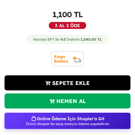
1,100
TL
3 AL 2 ÖDE
Havale/EFT ile
%5
İndirim
1,045.00
TL
SEPETE EKLE
HEMEN AL
Online Ödeme İçin Shopier'a Git
Ürünü Shopier'da seçip kolayca ödeme yapabilirsin