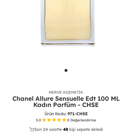
MERVE KOZMETIK
Chanel Allure Sensuelle Edt 100 ML
Kadın Parfüm - CHSE
Ürün Kodu:
971-CHSE
5.0
0
Değerlendirme
Son 24 saatte
31
48
17
kişi sepete ekledi