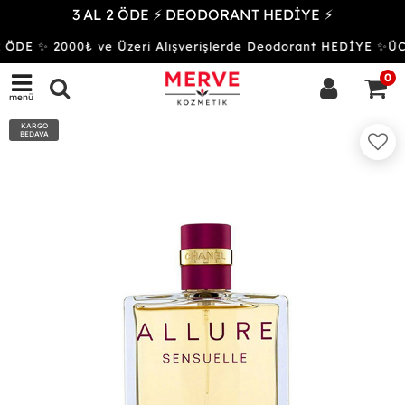
3 AL 2 ÖDE ⚡ DEODORANT HEDİYE ⚡
ÖDE ✨ 2000₺ ve Üzeri Alışverişlerde Deodorant HEDİYE ✨
0
menü
KARGO
BEDAVA