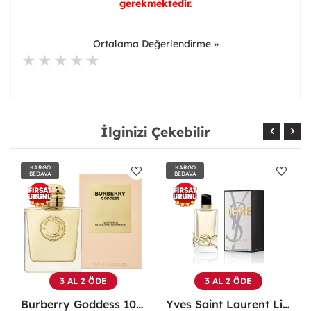
gerekmektedir.
Ortalama Değerlendirme »
İlginizi Çekebilir
KARGO
KARGO
BEDAVA
BEDAVA
3 AL 2 ÖDE
3 AL 2 ÖDE
Burberry Goddess 100 ML EDP Kadın Parfümü -
Yves Saint Laurent Libre EDP 90 Ml Kadın Parfüm - YSLL