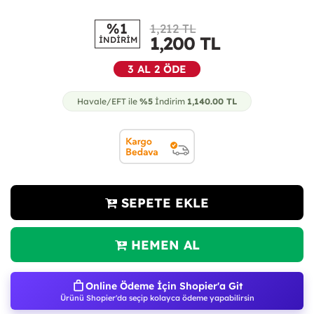
%1
1,212 TL
1,200
TL
İNDİRİM
3 AL 2 ÖDE
Havale/EFT ile
%5
İndirim
1,140.00
TL
SEPETE EKLE
HEMEN AL
Online Ödeme İçin Shopier'a Git
Ürünü Shopier'da seçip kolayca ödeme yapabilirsin