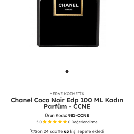
MERVE KOZMETIK
Chanel Coco Noir Edp 100 ML Kadın
Parfüm - CCNE
Ürün Kodu:
981-CCNE
5.0
0
Değerlendirme
Son 24 saatte
31
67
17
kişi sepete ekledi