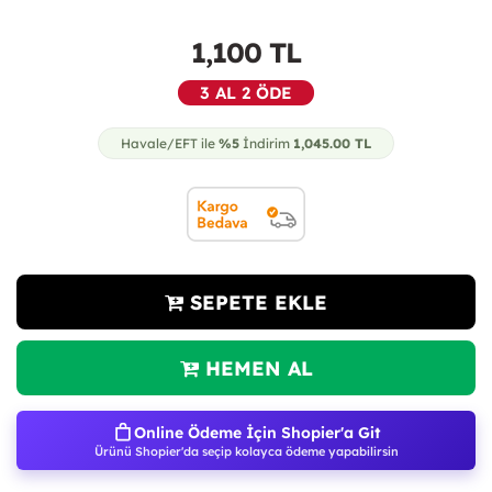
1,100
TL
3 AL 2 ÖDE
Havale/EFT ile
%5
İndirim
1,045.00
TL
SEPETE EKLE
HEMEN AL
Online Ödeme İçin Shopier'a Git
Ürünü Shopier'da seçip kolayca ödeme yapabilirsin