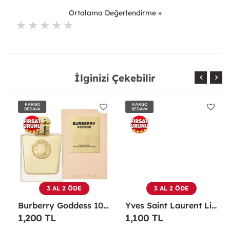
Ortalama Değerlendirme »
İlginizi Çekebilir
KARGO
KARGO
BEDAVA
BEDAVA
3 AL 2 ÖDE
3 AL 2 ÖDE
Burberry Goddess 100 ML EDP Kadın Parfümü -
Yves Saint Laurent Libre EDP 90 Ml Kadın Parfüm - YSLL
1,200 TL
1,100 TL