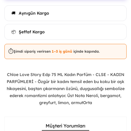
Aynıgün Kargo
🚚
Şeffaf Kargo
📦
⏱️
Şimdi sipariş verirsen
1–3 iş günü
içinde kapında.
Chloe Love Story Edp 75 ML Kadın Parfüm - CLSE - KADIN
PARFÜMLERİ - Özgür bir kadını temsil eden bu koku bir aşk
hikayesini, baştan çıkarmanın özünü, duygusallığı sembolize
ederek romantizmi anlatıyor. Üst Nota Neroli, bergamot,
greyfurt, limon, armutOrta
Müşteri Yorumları