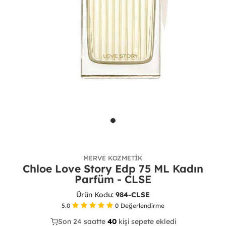
MERVE KOZMETIK
Chloe Love Story Edp 75 ML Kadın
Parfüm - CLSE
Ürün Kodu:
984-CLSE
5.0
0
Değerlendirme
Son 24 saatte
29
40
15
kişi sepete ekledi