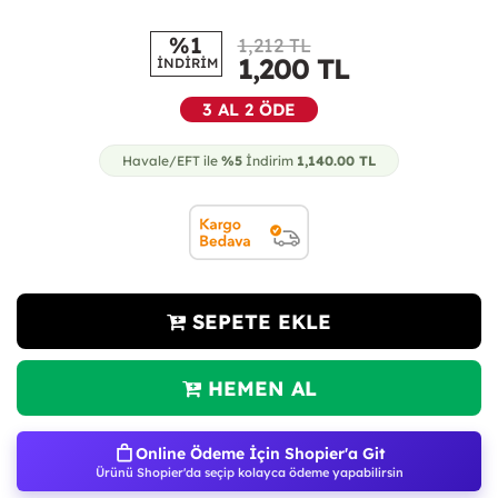
%1
1,212 TL
1,200
TL
İNDİRİM
3 AL 2 ÖDE
Havale/EFT ile
%5
İndirim
1,140.00
TL
SEPETE EKLE
HEMEN AL
Online Ödeme İçin Shopier'a Git
Ürünü Shopier'da seçip kolayca ödeme yapabilirsin