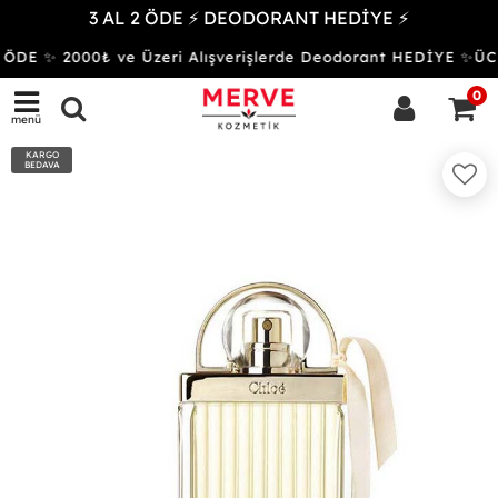
3 AL 2 ÖDE ⚡ DEODORANT HEDİYE ⚡
ÖDE ✨ 2000₺ ve Üzeri Alışverişlerde Deodorant HEDİYE ✨
0
menü
KARGO
BEDAVA