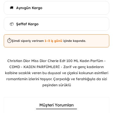
Aynıgün Kargo
🚚
Şeffaf Kargo
📦
⏱️
Şimdi sipariş verirsen
1–3 iş günü
içinde kapında.
Christian Dior Miss Dior Cherie Edt 100 ML Kadın Parfüm -
CDMD - KADIN PARFÜMLERİ - Zarif ve genç kadınların
kalbine sıcaklık veren bu duyusal ve çiçeksi kokunun esintileri
romantizmin izlerini taşıyor. Çarpıcılığı ve ferahlığıyla da sizi
peşinden sürüklü
Müşteri Yorumları