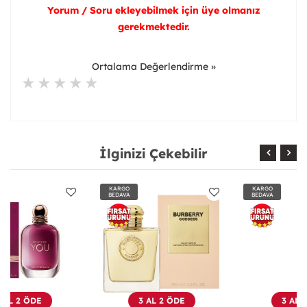
Yorum / Soru ekleyebilmek için üye olmanız
gerekmektedir.
Ortalama Değerlendirme »
İlginizi Çekebilir
KARGO
KARGO
BEDAVA
BEDAVA
3 AL 2 ÖDE
3 AL 2 ÖDE