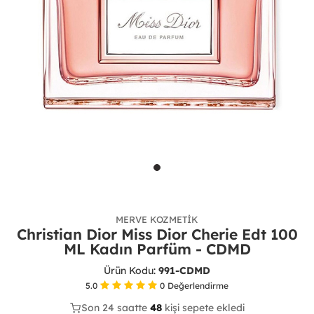
MERVE KOZMETIK
Christian Dior Miss Dior Cherie Edt 100
ML Kadın Parfüm - CDMD
Ürün Kodu:
991-CDMD
5.0
0
Değerlendirme
Son 24 saatte
Son 24 saatte
30
48
14
kişi sepete ekledi
kişi satın aldı