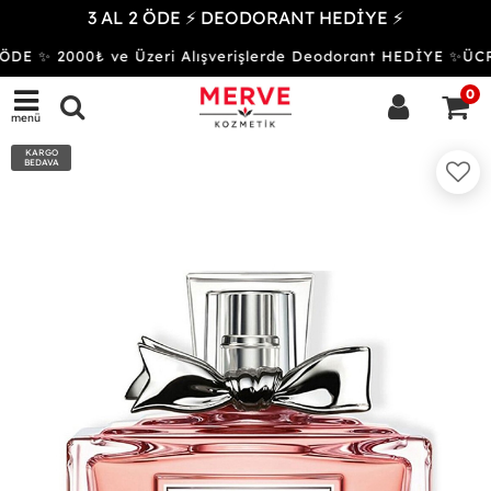
3 AL 2 ÖDE ⚡ DEODORANT HEDİYE ⚡
ÖDE ✨ 2000₺ ve Üzeri Alışverişlerde Deodorant HEDİYE ✨Ü
0
menü
KARGO
BEDAVA