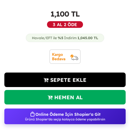
1,100
TL
3 AL 2 ÖDE
Havale/EFT ile
%5
İndirim
1,045.00
TL
SEPETE EKLE
HEMEN AL
Online Ödeme İçin Shopier'a Git
Ürünü Shopier'da seçip kolayca ödeme yapabilirsin