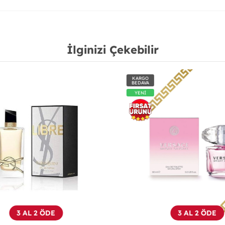
İlginizi Çekebilir
KARGO
BEDAVA
YENİ
3 AL 2 ÖDE
3 AL 2 ÖDE