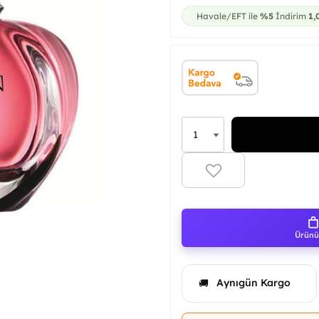
Havale/EFT ile
%5
İndirim
1,
Ürünü 
Aynıgün Kargo
🚚