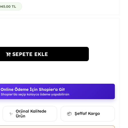
045.00
TL
SEPETE EKLE
Online Ödeme İçin Shopier'a Git
Shopier'da seçip kolayca ödeme yapabilirsin
Orjinal Kalitede
Şeffaf Kargo
✨
📦
Ürün