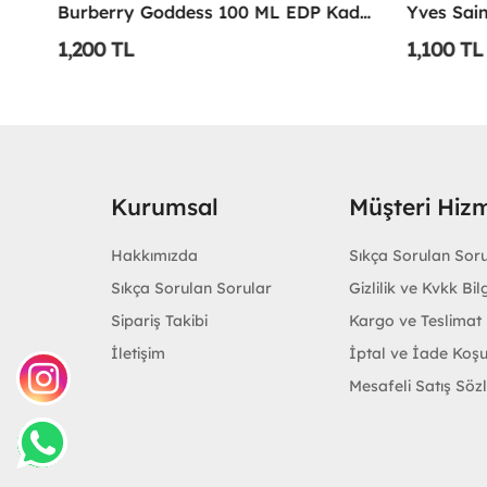
Emporio Armani Power Of You Femme Edp 90 Ml
Burberry Goddess 100 ML EDP Kadın Parfümü -
1,200 TL
1,100 TL
Kurumsal
Müşteri Hizm
Hakkımızda
Sıkça Sorulan Sor
Sıkça Sorulan Sorular
Gizlilik ve Kvkk Bilg
Sipariş Takibi
Kargo ve Teslimat B
İletişim
İptal ve İade Koşu
Mesafeli Satış Söz