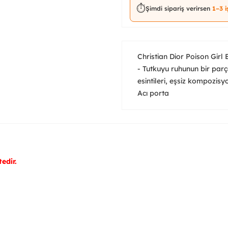
⏱️
Şimdi sipariş verirsen
1–3 
Christian Dior Poison Gi
- Tutkuyu ruhunun bir par
esintileri, eşsiz kompozisy
Acı porta
edir.