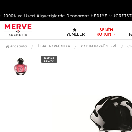
000₺ ve Üzeri Alışverişlerde Deodorant HEDİYE ✨ÜCRETSİZ
SENİN
YENILER
KOKUN
P
Anasayfa
İTHAL PARFÜMLER
KADIN PARFÜMLERİ
Ch
KARGO
BEDAVA