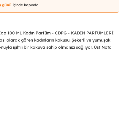
iş günü
içinde kapında.
rl Edp 100 ML Kadın Parfüm - CDPG - KADIN PARFÜMLERİ
çası olarak gören kadınların kokusu. Şekerli ve yumuşak
onuyla ışıltılı bir kokuya sahip olmanızı sağlıyor. Üst Nota