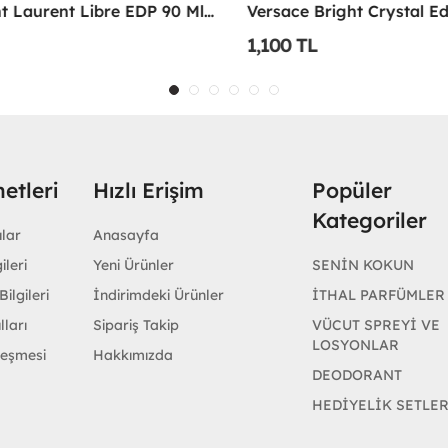
Yves Saint Laurent Libre EDP 90 Ml Kadın Parfüm - YSLL
1,100 TL
etleri
Hızlı Erişim
Popüler
Kategoriler
ular
Anasayfa
ileri
Yeni Ürünler
SENİN KOKUN
ilgileri
İndirimdeki Ürünler
İTHAL PARFÜMLER
lları
Sipariş Takip
VÜCUT SPREYİ VE
LOSYONLAR
leşmesi
Hakkımızda
DEODORANT
HEDİYELİK SETLE