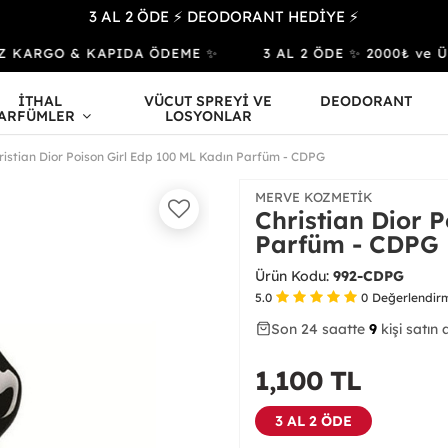
3 AL 2 ÖDE ⚡ DEODORANT HEDİYE ⚡
 KARGO & KAPIDA ÖDEME ✨
3 AL 2 ÖDE ✨ 2000₺ ve Üzer
İTHAL
VÜCUT SPREYİ VE
DEODORANT
ARFÜMLER
LOSYONLAR
ristian Dior Poison Girl Edp 100 ML Kadın Parfüm - CDPG
MERVE KOZMETIK
Christian Dior 
Parfüm - CDPG
Ürün Kodu:
992-CDPG
5.0
0
Değerlendir
Son 24 saatte
31
40
9
kişi satın 
1,100
TL
3 AL 2 ÖDE