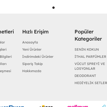
etleri
Hızlı Erişim
Popüler
Kategoriler
ular
Anasayfa
ileri
Yeni Ürünler
SENİN KOKUN
ilgileri
İndirimdeki Ürünler
İTHAL PARFÜMLER
lları
Sipariş Takip
VÜCUT SPREYİ VE
LOSYONLAR
leşmesi
Hakkımızda
DEODORANT
HEDİYELİK SETLE