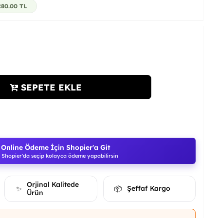
280.00
TL
SEPETE EKLE
Online Ödeme İçin Shopier'a Git
Shopier'da seçip kolayca ödeme yapabilirsin
Orjinal Kalitede
Şeffaf Kargo
✨
📦
Ürün