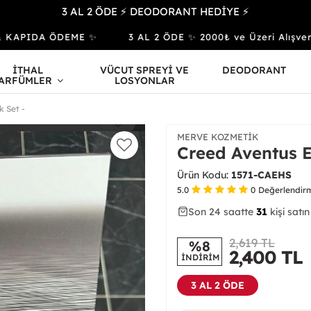
3 AL 2 ÖDE ⚡ DEODORANT HEDİYE ⚡
APIDA ÖDEME ✨
3 AL 2 ÖDE ✨ 2000₺ ve Üzeri Alışveri
İTHAL
VÜCUT SPREYİ VE
DEODORANT
ARFÜMLER
LOSYONLAR
k Set -
MERVE KOZMETIK
Creed Aventus E
Ürün Kodu:
1571-CAEHS
5.0
0
Değerlendir
Son 24 saatte
42
83
31
kişi satın
2,619 TL
%8
2,400
TL
İNDİRİM
3 AL 2 ÖDE