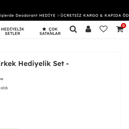
şlerde Deodorant HEDİYE ✨ÜCRETSİZ KARGO & KAPIDA ÖDEME
0
HEDİYELİK
ÇOK
SETLER
SATANLAR
rkek Hediyelik Set -
me
 aldı