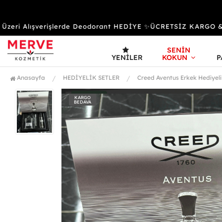
ri Alışverişlerde Deodorant HEDİYE ✨ÜCRETSİZ KARGO & K
SENİN
YENILER
KOKUN
P
Anasayfa
HEDİYELİK SETLER
Creed Aventus Erkek Hediyeli
KARGO
BEDAVA