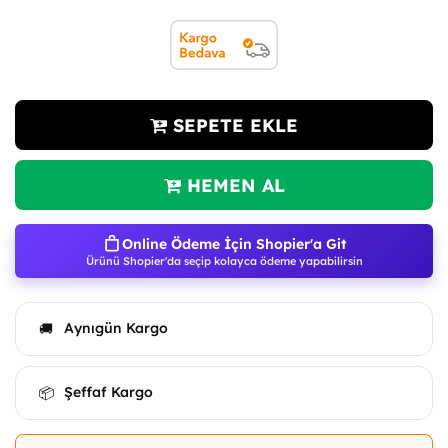
SEPETE EKLE
HEMEN AL
Online Ödeme İçin Shopier'a Git
Ürünü Shopier'da seçip kolayca ödeme yapabilirsin
Aynıgün Kargo
🚚
Şeffaf Kargo
📦