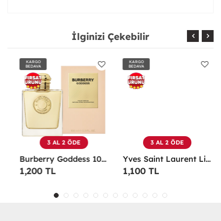
İlginizi Çekebilir
KARGO
KARGO
BEDAVA
BEDAVA
3 AL 2 ÖDE
3 AL 2 ÖDE
Burberry Goddess 100 ML EDP Kadın Parfümü -
Yves Saint Laurent Libre EDP 90 Ml Kadın Parfüm - YSLL
1,200 TL
1,100 TL