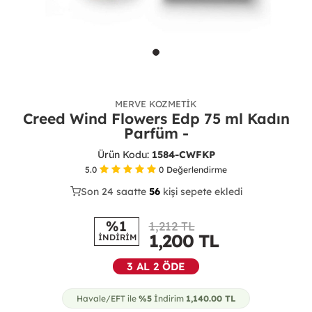
MERVE KOZMETIK
Creed Wind Flowers Edp 75 ml Kadın
Parfüm -
Ürün Kodu:
1584-CWFKP
5.0
0
Değerlendirme
Son 24 saatte
34
56
18
kişi sepete ekledi
%1
1,212 TL
1,200
TL
İNDİRİM
3 AL 2 ÖDE
Havale/EFT ile
%5
İndirim
1,140.00
TL