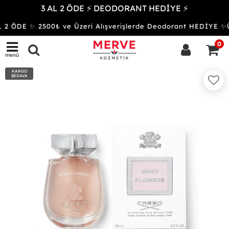
3 AL 2 ÖDE ⚡ DEODORANT HEDİYE ⚡
 2 ÖDE ✨ 2500₺ ve Üzeri Alışverişlerde Deodorant HEDİYE
0
menü
KARGO
BEDAVA