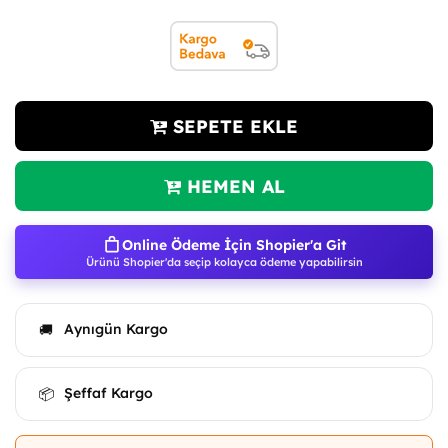
SEPETE EKLE
HEMEN AL
Online Ödeme İçin Shopier'a Git
Ürünü Shopier'da seçip kolayca ödeme yapabilirsin
Aynıgün Kargo
🚚
Şeffaf Kargo
📦