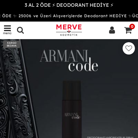
3 AL 2 ÖDE ⚡ DEODORANT HEDİYE ⚡
 ÖDE ✨ 2500₺ ve Üzeri Alışverişlerde Deodorant HEDİYE ✨
0
menü
KARGO
BEDAVA