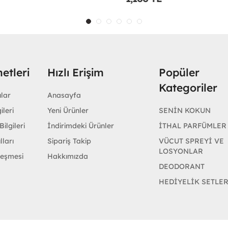
etleri
Hızlı Erişim
Popüler
Kategoriler
ular
Anasayfa
ileri
Yeni Ürünler
SENİN KOKUN
ilgileri
İndirimdeki Ürünler
İTHAL PARFÜMLER
lları
Sipariş Takip
VÜCUT SPREYİ VE
LOSYONLAR
leşmesi
Hakkımızda
DEODORANT
HEDİYELİK SETLE