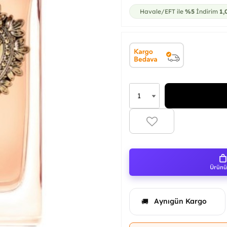
Havale/EFT ile
%5
İndirim
1,
Ürünü 
Aynıgün Kargo
🚚