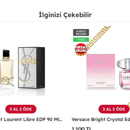
İlginizi Çekebilir
KARGO
BEDAVA
YENİ
3 AL 2 ÖDE
3 AL 2 ÖDE
Yves Saint Laurent Libre EDP 90 Ml Kadın Parfüm - YSLL
1,100 TL