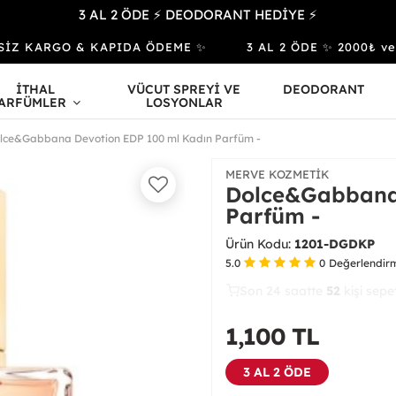
3 AL 2 ÖDE ⚡ DEODORANT HEDİYE ⚡
İZ KARGO & KAPIDA ÖDEME ✨
3 AL 2 ÖDE ✨ 2000₺ ve Üz
İTHAL
VÜCUT SPREYİ VE
DEODORANT
ARFÜMLER
LOSYONLAR
lce&Gabbana Devotion EDP 100 ml Kadın Parfüm -
MERVE KOZMETIK
Dolce&Gabbana 
Parfüm -
Ürün Kodu:
1201-DGDKP
5.0
0
Değerlendir
Son 24 saatte
31
52
20
kişi satın
1,100
TL
3 AL 2 ÖDE