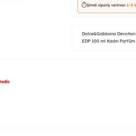
⏱️
Şimdi sipariş verirsen
1–3 
Dolce&Gabbana Devotion 
EDP 100 ml Kadın Parfüm
edir.