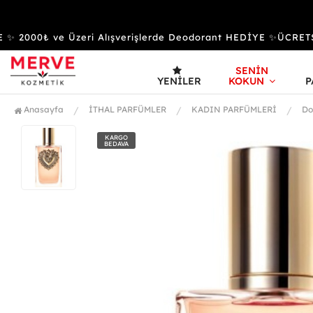
2000₺ ve Üzeri Alışverişlerde Deodorant HEDİYE ✨ÜCRETS
SENİN
YENILER
KOKUN
P
Anasayfa
İTHAL PARFÜMLER
KADIN PARFÜMLERİ
Do
KARGO
BEDAVA