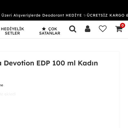
eri Alışverişlerde Deodorant HEDİYE ✨ÜCRETSİZ KARGO & 
0
HEDİYELİK
ÇOK
SETLER
SATANLAR
Devotion EDP 100 ml Kadın
me
 aldı