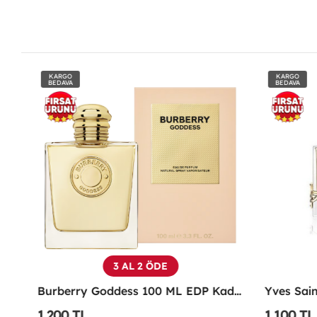
KARGO
KARGO
BEDAVA
BEDAVA
3 AL 2 ÖDE
Emporio Armani Power Of You Femme Edp 90 Ml
Burberry Goddess 100 ML EDP Kadın Parfümü -
1,200 TL
1,100 TL