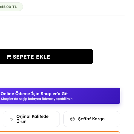
045.00
TL
SEPETE EKLE
Online Ödeme İçin Shopier'a Git
Shopier'da seçip kolayca ödeme yapabilirsin
Orjinal Kalitede
Şeffaf Kargo
✨
📦
Ürün