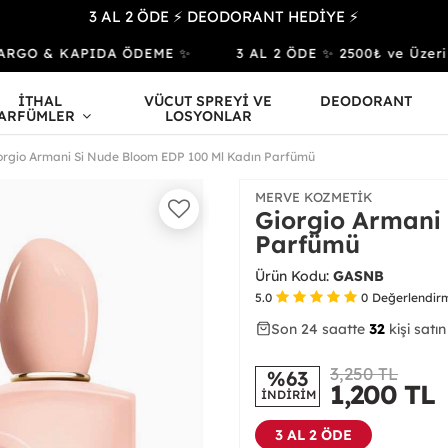
3 AL 2 ÖDE ⚡ DEODORANT HEDİYE ⚡
RGO & KAPIDA ÖDEME ✨
3 AL 2 ÖDE ✨ 2500₺ ve Üzeri A
İTHAL
VÜCUT SPREYİ VE
DEODORANT
ARFÜMLER
LOSYONLAR
orgio Armani Si Nude Bloom EDP 100 Ml Kadın Parfümü
MERVE KOZMETIK
Giorgio Armani
Parfümü
Ürün Kodu:
GASNB
5.0
0
Değerlendir
Son 24 saatte
43
81
32
kişi satın
3,250 TL
%63
1,200
TL
İNDİRİM
3 AL 2 ÖDE