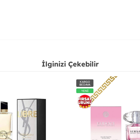
İlginizi Çekebilir
KARGO
BEDAVA
YENİ