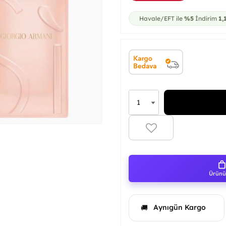
Havale/EFT ile
%5
İndirim
1,
Ürünü 
Aynıgün Kargo
🚚