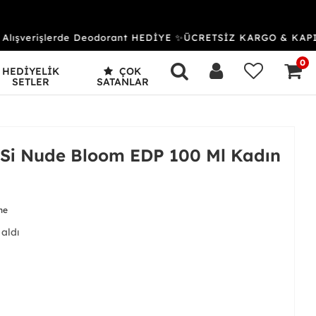
lışverişlerde Deodorant HEDİYE ✨ÜCRETSİZ KARGO & KAPIDA
0
HEDİYELİK
ÇOK
SETLER
SATANLAR
 Si Nude Bloom EDP 100 Ml Kadın
me
 aldı