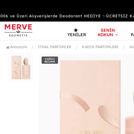
 ve Üzeri Alışverişlerde Deodorant HEDİYE ✨ÜCRETSİZ KA
SENİN
YENILER
KOKUN
P
Anasayfa
İTHAL PARFÜMLER
KADIN PARFÜMLERİ
Gi
KARGO
BEDAVA