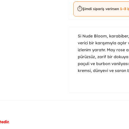
⏱️
Şimdi sipariş verirsen
1–3 
Si Nude Bloom, karabiber,
verici bir karışımıyla açılır
izlenim yaratır. May rose a
pürüzsüz, zarif bir dokuya 
paçuli ve burbon vanilyası 
kremsi, dünyevi ve saran bir
edir.