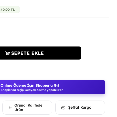
140.00
TL
SEPETE EKLE
Online Ödeme İçin Shopier'a Git
Shopier'da seçip kolayca ödeme yapabilirsin
Orjinal Kalitede
Şeffaf Kargo
✨
📦
Ürün