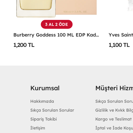
3 AL 2 ÖDE
Emporio Armani Power Of You Femme Edp 90 Ml
Burberry Goddess 100 ML EDP Kadın Parfümü -
1,200 TL
1,100 TL
Kurumsal
Müşteri Hizm
Hakkımızda
Sıkça Sorulan Sor
Sıkça Sorulan Sorular
Gizlilik ve Kvkk Bilg
Sipariş Takibi
Kargo ve Teslimat B
İletişim
İptal ve İade Koşu