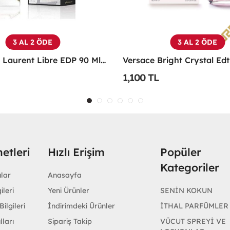
3 AL 2 ÖDE
3 AL 2 ÖDE
Yves Saint Laurent Libre EDP 90 Ml Kadın Parfüm - YSLL
1,100 TL
etleri
Hızlı Erişim
Popüler
Kategoriler
ular
Anasayfa
ileri
Yeni Ürünler
SENİN KOKUN
ilgileri
İndirimdeki Ürünler
İTHAL PARFÜMLER
lları
Sipariş Takip
VÜCUT SPREYİ VE