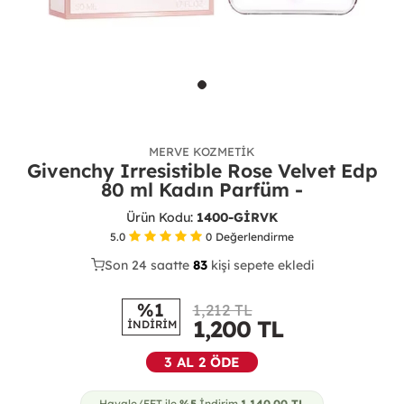
MERVE KOZMETIK
Givenchy Irresistible Rose Velvet Edp
80 ml Kadın Parfüm -
Ürün Kodu:
1400-GİRVK
5.0
0
Değerlendirme
Son 24 saatte
39
83
24
kişi sepete ekledi
%1
1,212 TL
1,200
TL
İNDİRİM
3 AL 2 ÖDE
Havale/EFT ile
%5
İndirim
1,140.00
TL