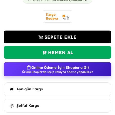
SEPETE EKLE
HEMEN AL
Online Ödeme İçin Shopier'a Git
Ürünü Shopier'da seçip kolayca ödeme yapabilirsin
Aynıgün Kargo
🚚
Şeffaf Kargo
📦