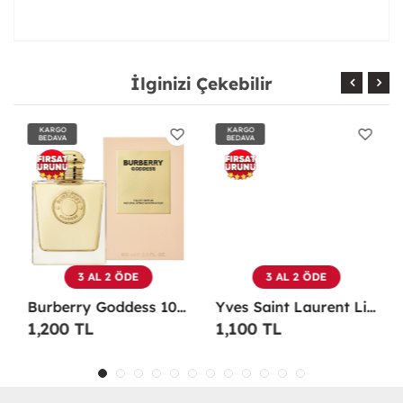
İlginizi Çekebilir
KARGO
KARGO
BEDAVA
BEDAVA
3 AL 2 ÖDE
3 AL 2 ÖDE
Burberry Goddess 100 ML EDP Kadın Parfümü -
Yves Saint Laurent Libre EDP 90 Ml Kadın Parfüm - YSLL
1,200 TL
1,100 TL