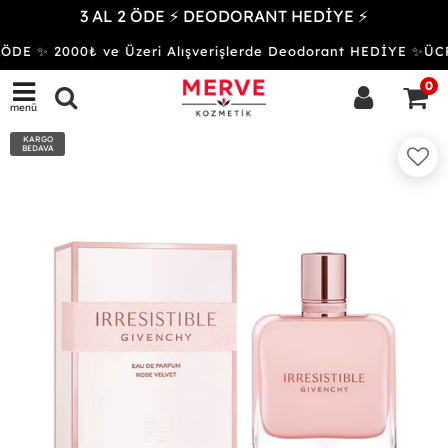
3 AL 2 ÖDE ⚡ DEODORANT HEDİYE ⚡
ÖDE ✨ 2000₺ ve Üzeri Alışverişlerde Deodorant HEDİYE ✨
0
menü
KARGO
BEDAVA