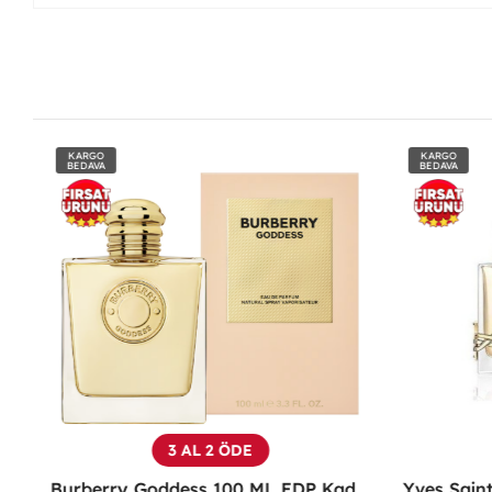
KARGO
KARGO
BEDAVA
BEDAVA
3 AL 2 ÖDE
Emporio Armani Power Of You Femme Edp 90 Ml
Burberry Goddess 100 ML EDP Kadın Parfümü -