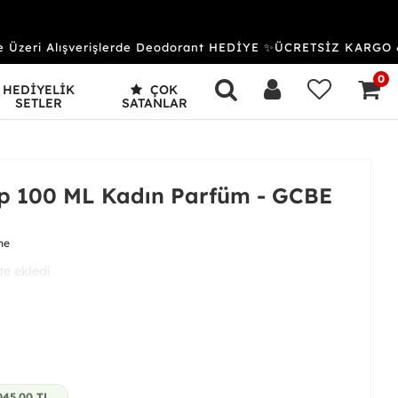
zeri Alışverişlerde Deodorant HEDİYE ✨ÜCRETSİZ KARGO & 
0
HEDİYELİK
ÇOK
SETLER
SATANLAR
p 100 ML Kadın Parfüm - GCBE
me
 aldı
045.00
TL