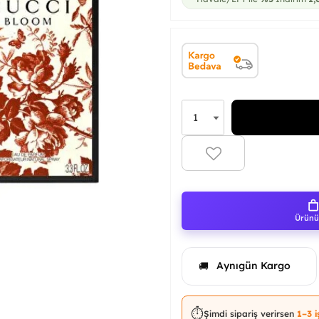
Ürünü 
Aynıgün Kargo
🚚
⏱️
Şimdi sipariş verirsen
1–3 