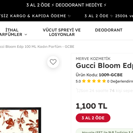
3 AL 2 ÖDE ⚡ DEODORANT HEDİYE ⚡
SİZ KARGO & KAPIDA ÖDEME ✨
3 AL 2 ÖDE ✨ 2500₺ ve Ü
İTHAL
VÜCUT SPREYİ VE
DEODORANT
ARFÜMLER
LOSYONLAR
cci Bloom Edp 100 ML Kadın Parfüm - GCBE
MERVE KOZMETIK
Gucci Bloom Ed
Ürün Kodu:
1009-GCBE
5.0
0
Değerlendir
Son 24 saatte
44
74
27
kişi satın
1,100
TL
3 AL 2 ÖDE
Havale/EFT ile
%5
İndirim
1,