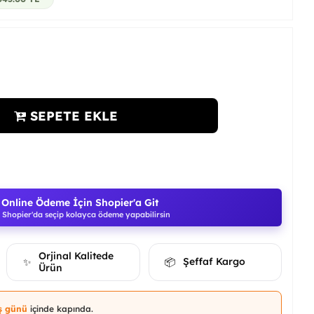
SEPETE EKLE
Online Ödeme İçin Shopier'a Git
Shopier'da seçip kolayca ödeme yapabilirsin
Orjinal Kalitede
Şeffaf Kargo
✨
📦
Ürün
iş günü
içinde kapında.