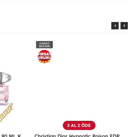
KARGO
BEDAVA
3 AL 2 ÖDE
Versace Bright Crystal Edt 90 ML Kadın Parfüm - VBCE
Christian Dior Hypnotic Poison EDP 100 ML Kadın Parfüm - CDHP