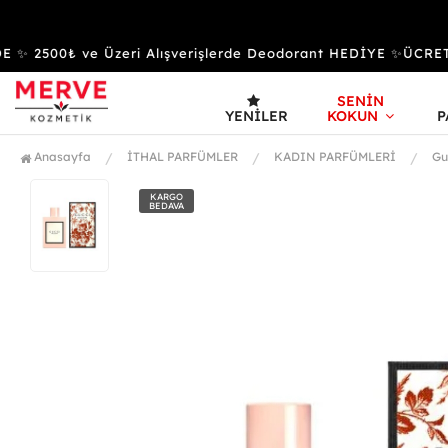
 2500₺ ve Üzeri Alışverişlerde Deodorant HEDİYE ✨ÜCRET
SENİN
YENILER
KOKUN
P
Anasayfa
İTHAL PARFÜMLER
KADIN PARFÜMLERİ
Gu
KARGO
BEDAVA