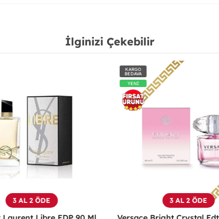
İlginizi Çekebilir
KARGO
BEDAVA
YENİ
3 AL 2 ÖDE
3 AL 2 ÖDE
Yves Saint Laurent Libre EDP 90 Ml Kadın Parfüm - YSLL