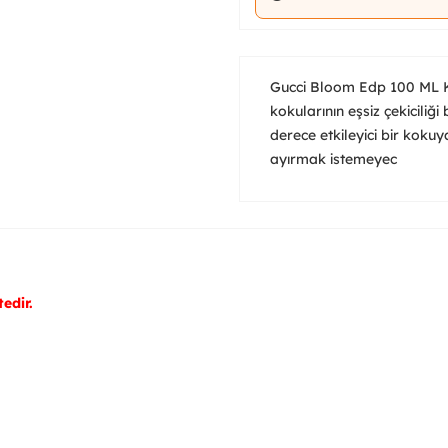
Gucci Bloom Edp 100 ML 
kokularının eşsiz çekiciliğ
derece etkileyici bir koku
ayırmak istemeyec
edir.