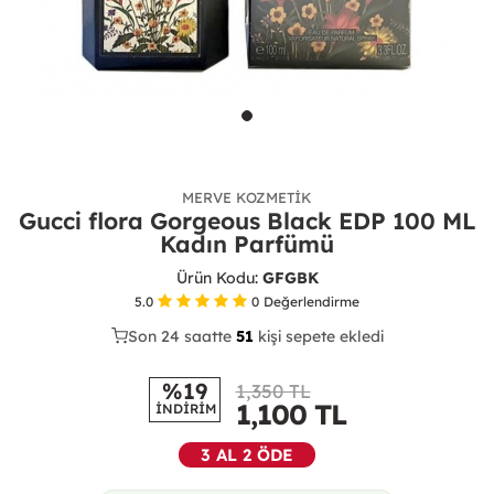
MERVE KOZMETIK
Gucci flora Gorgeous Black EDP 100 ML
Kadın Parfümü
Ürün Kodu:
GFGBK
5.0
0
Değerlendirme
Son 24 saatte
26
51
11
kişi sepete ekledi
%19
1,350 TL
1,100
TL
İNDİRİM
3 AL 2 ÖDE