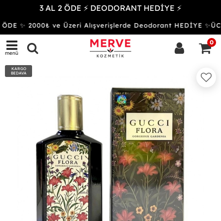
3 AL 2 ÖDE ⚡ DEODORANT HEDİYE ⚡
ÖDE ✨ 2000₺ ve Üzeri Alışverişlerde Deodorant HEDİYE ✨
0
menü
KARGO
BEDAVA