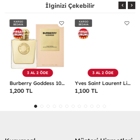
İlginizi Çekebilir
KARGO
KARGO
BEDAVA
BEDAVA
3 AL 2 ÖDE
3 AL 2 ÖDE
Burberry Goddess 100 ML EDP Kadın Parfümü -
Yves Saint Laurent Libre EDP 90 Ml Kadın Parfüm - YSLL
1,200 TL
1,100 TL