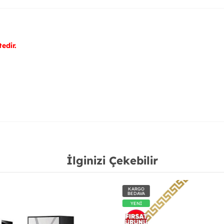
edir.
İlginizi Çekebilir
KARGO
BEDAVA
YENİ