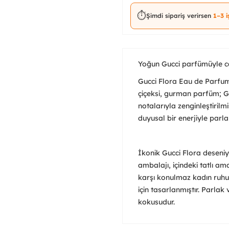
⏱️
Şimdi sipariş verirsen
1–3 
Yoğun Gucci parfümüyle canlı
Gucci Flora Eau de Parfum
çiçeksi, gurman parfüm; G
notalarıyla zenginleştiril
duyusal bir enerjiyle parlar
İkonik Gucci Flora desen
ambalajı, içindeki tatlı am
karşı konulmaz kadın ruhu
için tasarlanmıştır. Parla
kokusudur.