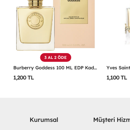
3 AL 2 ÖDE
Emporio Armani Power Of You Femme Edp 90 Ml
Burberry Goddess 100 ML EDP Kadın Parfümü -
1,200 TL
1,100 TL
Kurumsal
Müşteri Hizm