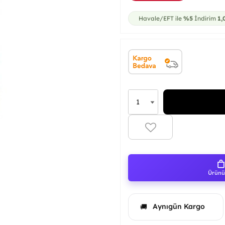
Havale/EFT ile
%5
İndirim
1,
Ürünü 
Aynıgün Kargo
🚚