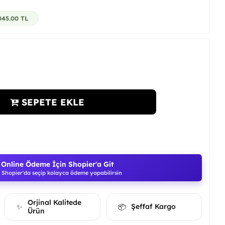
045.00
TL
SEPETE EKLE
Online Ödeme İçin Shopier'a Git
Shopier'da seçip kolayca ödeme yapabilirsin
Orjinal Kalitede
Şeffaf Kargo
✨
📦
Ürün