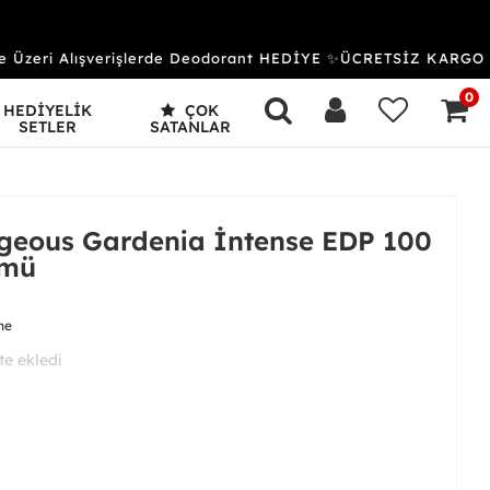
zeri Alışverişlerde Deodorant HEDİYE ✨ÜCRETSİZ KARGO & 
0
HEDİYELİK
ÇOK
SETLER
SATANLAR
rgeous Gardenia İntense EDP 100
ümü
me
 aldı