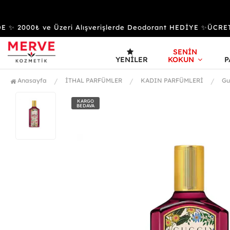
 2000₺ ve Üzeri Alışverişlerde Deodorant HEDİYE ✨ÜCRET
SENİN
YENILER
KOKUN
P
Anasayfa
İTHAL PARFÜMLER
KADIN PARFÜMLERİ
Gu
KARGO
BEDAVA