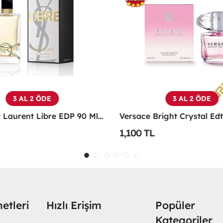
3 AL 2 ÖDE
3 AL 2 ÖDE
Yves Saint Laurent Libre EDP 90 Ml Kadın Parfüm - YSLL
1,100 TL
etleri
Hızlı Erişim
Popüler
Kategoriler