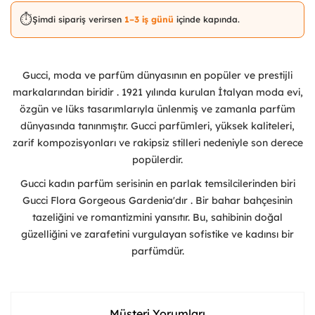
⏱️
Şimdi sipariş verirsen
1–3 iş günü
içinde kapında.
Gucci, moda ve parfüm dünyasının en popüler ve prestijli
markalarından biridir . 1921 yılında kurulan İtalyan moda evi,
özgün ve lüks tasarımlarıyla ünlenmiş ve zamanla parfüm
dünyasında tanınmıştır. Gucci parfümleri, yüksek kaliteleri,
zarif kompozisyonları ve rakipsiz stilleri nedeniyle son derece
popülerdir.
Gucci kadın parfüm serisinin en parlak temsilcilerinden biri
Gucci Flora Gorgeous Gardenia'dır . Bir bahar bahçesinin
tazeliğini ve romantizmini yansıtır. Bu, sahibinin doğal
güzelliğini ve zarafetini vurgulayan sofistike ve kadınsı bir
parfümdür.
Müşteri Yorumları