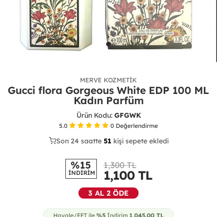
MERVE KOZMETIK
Gucci flora Gorgeous White EDP 100 ML
Kadın Parfüm
Ürün Kodu:
GFGWK
5.0
0
Değerlendirme
Son 24 saatte
35
52
23
kişi sepete ekledi
%15
1,300 TL
1,100
TL
İNDİRİM
3 AL 2 ÖDE
Havale/EFT ile
%5
İndirim
1,045.00
TL