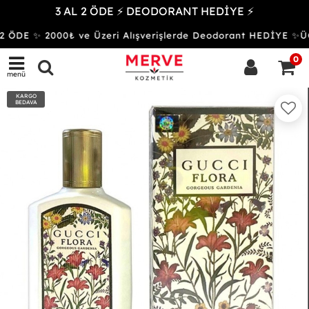
3 AL 2 ÖDE ⚡ DEODORANT HEDİYE ⚡
 ÖDE ✨ 2000₺ ve Üzeri Alışverişlerde Deodorant HEDİYE 
0
menü
KARGO
BEDAVA