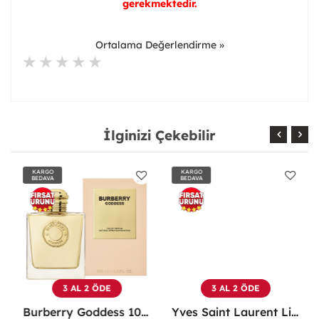
gerekmektedir.
Ortalama Değerlendirme »
İlginizi Çekebilir
KARGO
KARGO
BEDAVA
BEDAVA
3 AL 2 ÖDE
3 AL 2 ÖDE
Burberry Goddess 100 ML EDP Kadın Parfümü -
Yves Saint Laurent Libre EDP 90 Ml Kadın Parfüm - YSLL