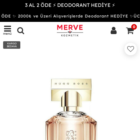
3 AL 2 ÖDE ⚡ DEODORANT HEDİYE ⚡
ÖDE ✨ 2000₺ ve Üzeri Alışverişlerde Deodorant HEDİYE ✨
0
menü
KARGO
BEDAVA