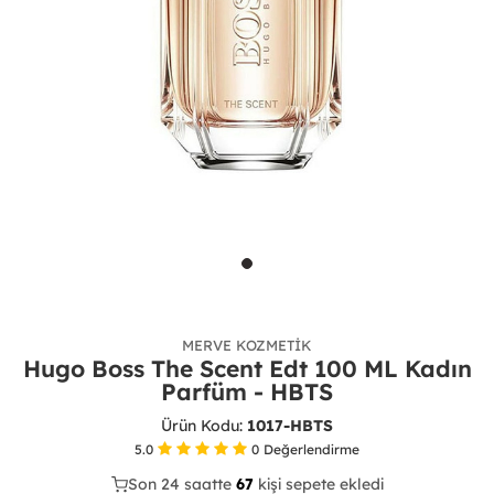
MERVE KOZMETIK
Hugo Boss The Scent Edt 100 ML Kadın
Parfüm - HBTS
Ürün Kodu:
1017-HBTS
5.0
0
Değerlendirme
Son 24 saatte
38
67
17
kişi sepete ekledi