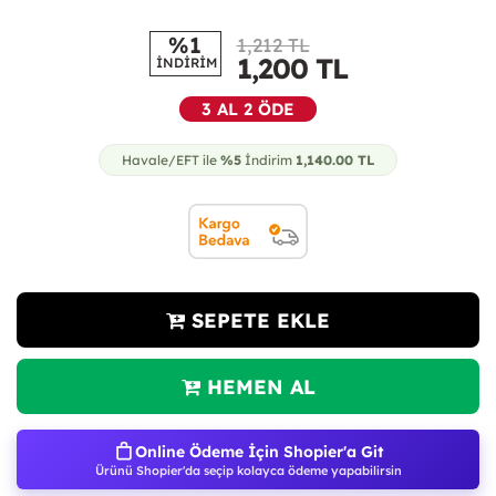
%1
1,212 TL
1,200
TL
İNDİRİM
3 AL 2 ÖDE
Havale/EFT ile
%5
İndirim
1,140.00
TL
SEPETE EKLE
HEMEN AL
Online Ödeme İçin Shopier'a Git
Ürünü Shopier'da seçip kolayca ödeme yapabilirsin