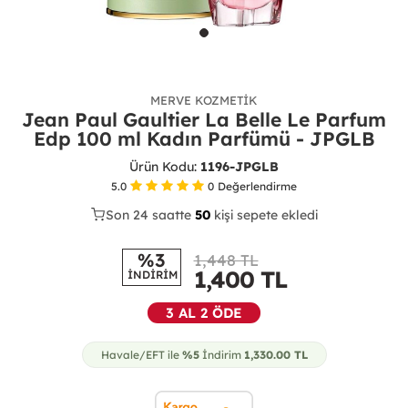
MERVE KOZMETIK
Jean Paul Gaultier La Belle Le Parfum
Edp 100 ml Kadın Parfümü - JPGLB
Ürün Kodu:
1196-JPGLB
5.0
0
Değerlendirme
Son 24 saatte
41
50
22
kişi sepete ekledi
%3
1,448 TL
1,400
TL
İNDİRİM
3 AL 2 ÖDE
Havale/EFT ile
%5
İndirim
1,330.00
TL