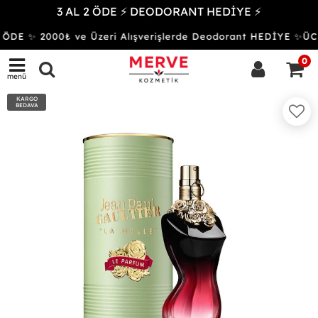
3 AL 2 ÖDE ⚡ DEODORANT HEDİYE ⚡
ÖDE ✨ 2000₺ ve Üzeri Alışverişlerde Deodorant HEDİYE ✨
0
menü
KARGO
BEDAVA