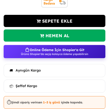
SEPETE EKLE
HEMEN AL
Online Ödeme İçin Shopier'a Git
Ürünü Shopier'da seçip kolayca ödeme yapabilirsin
Aynıgün Kargo
🚚
Şeffaf Kargo
📦
⏱️
Şimdi sipariş verirsen
1–3 iş günü
içinde kapında.