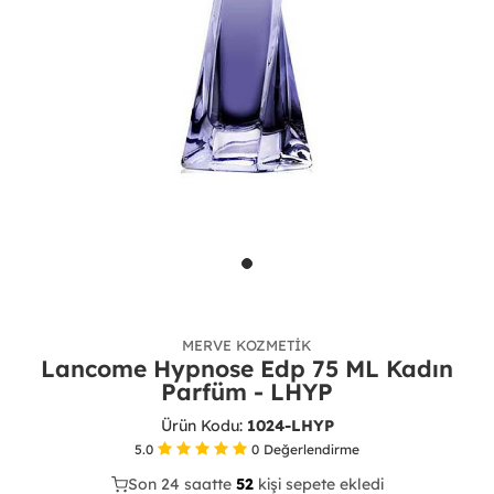
MERVE KOZMETIK
Lancome Hypnose Edp 75 ML Kadın
Parfüm - LHYP
Ürün Kodu:
1024-LHYP
5.0
0
Değerlendirme
Son 24 saatte
30
52
12
kişi sepete ekledi