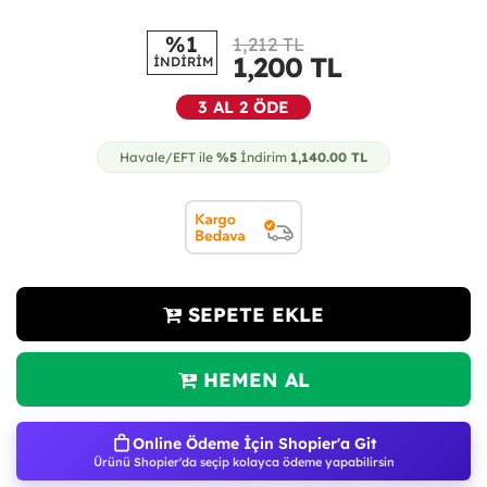
%1
1,212 TL
1,200
TL
İNDİRİM
3 AL 2 ÖDE
Havale/EFT ile
%5
İndirim
1,140.00
TL
SEPETE EKLE
HEMEN AL
Online Ödeme İçin Shopier'a Git
Ürünü Shopier'da seçip kolayca ödeme yapabilirsin