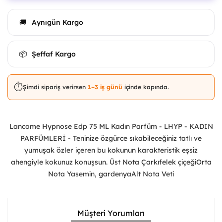
Aynıgün Kargo
🚚
Şeffaf Kargo
📦
⏱️
Şimdi sipariş verirsen
1–3 iş günü
içinde kapında.
Lancome Hypnose Edp 75 ML Kadın Parfüm - LHYP - KADIN
PARFÜMLERİ - Teninize özgürce sıkabileceğiniz tatlı ve
yumuşak özler içeren bu kokunun karakteristik eşsiz
ahengiyle kokunuz konuşsun. Üst Nota Çarkıfelek çiçeğiOrta
Nota Yasemin, gardenyaAlt Nota Veti
Müşteri Yorumları