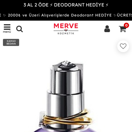
3 AL 2 ÖDE ⚡ DEODORANT HEDİYE ⚡
✨ 2000₺ ve Üzeri Alışverişlerde Deodorant HEDİYE ✨ÜCRE
0
menü
KARGO
BEDAVA