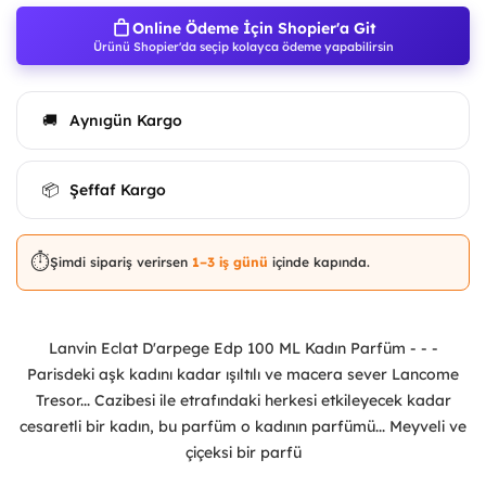
Online Ödeme İçin Shopier'a Git
Ürünü Shopier'da seçip kolayca ödeme yapabilirsin
Aynıgün Kargo
🚚
Şeffaf Kargo
📦
⏱️
Şimdi sipariş verirsen
1–3 iş günü
içinde kapında.
Lanvin Eclat D'arpege Edp 100 ML Kadın Parfüm - - -
Parisdeki aşk kadını kadar ışıltılı ve macera sever Lancome
Tresor... Cazibesi ile etrafındaki herkesi etkileyecek kadar
cesaretli bir kadın, bu parfüm o kadının parfümü... Meyveli ve
çiçeksi bir parfü