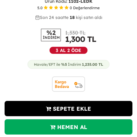
Ürün Kodu:
1102-LEDK
5.0
0
Değerlendirme
Son 24 saatte
33
43
18
kişi satın aldı
%2
1,330 TL
1,300
TL
İNDİRİM
3 AL 2 ÖDE
Havale/EFT ile
%5
İndirim
1,235.00
TL
SEPETE EKLE
HEMEN AL