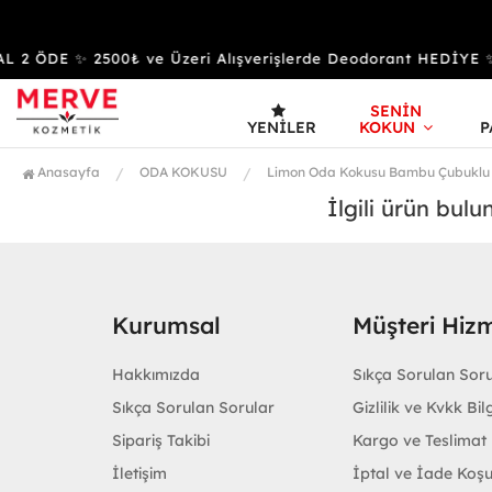
L 2 ÖDE ✨ 2500₺ ve Üzeri Alışverişlerde Deodorant HEDİ
SENİN
YENILER
KOKUN
P
Anasayfa
ODA KOKUSU
Limon Oda Kokusu Bambu Çubuklu
İlgili ürün bul
Kurumsal
Müşteri Hizm
Hakkımızda
Sıkça Sorulan Sor
Sıkça Sorulan Sorular
Gizlilik ve Kvkk Bilg
Sipariş Takibi
Kargo ve Teslimat B
İletişim
İptal ve İade Koşu