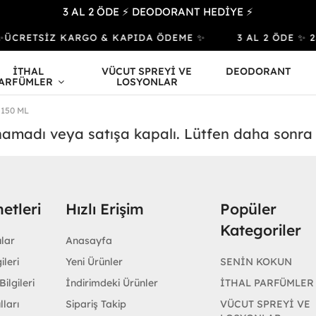
3 AL 2 ÖDE ⚡ DEODORANT HEDİYE ⚡
YE ✨ÜCRETSİZ KARGO & KAPIDA ÖDEME ✨
3 AL 2 ÖDE ✨ 2
İTHAL
VÜCUT SPREYİ VE
DEODORANT
ARFÜMLER
LOSYONLAR
 150 ML
unamadı veya satışa kapalı. Lütfen daha sonra
etleri
Hızlı Erişim
Popüler
Kategoriler
ular
Anasayfa
ileri
Yeni Ürünler
SENİN KOKUN
ilgileri
İndirimdeki Ürünler
İTHAL PARFÜMLER
lları
Sipariş Takip
VÜCUT SPREYİ VE