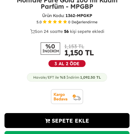
Montale Pure Gold 100 ml Kadın
Parfüm - MPGBP
Ürün Kodu:
1362-MPGKP
5.0
0
Değerlendirme
Son 24 saatte
33
56
20
kişi sepete ekledi
%0
1,153 TL
1,150
TL
İNDİRİM
3 AL 2 ÖDE
Havale/EFT ile
%5
İndirim
1,092.50
TL
SEPETE EKLE