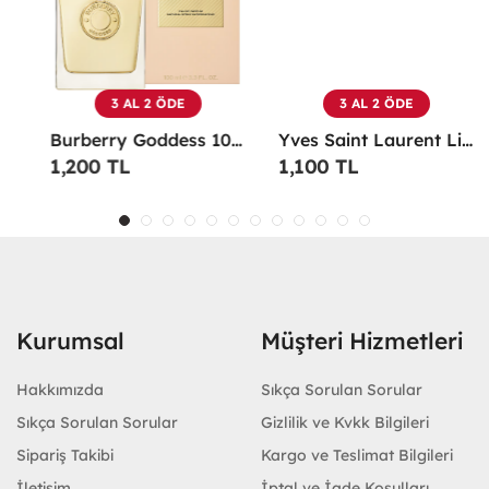
3 AL 2 ÖDE
3 AL 2 ÖDE
Burberry Goddess 100 ML EDP Kadın Parfümü -
Yves Saint Laurent Libre EDP 90 Ml Kadın Parfüm - YSLL
1,200 TL
1,100 TL
Kurumsal
Müşteri Hizmetleri
Hakkımızda
Sıkça Sorulan Sorular
Sıkça Sorulan Sorular
Gizlilik ve Kvkk Bilgileri
Sipariş Takibi
Kargo ve Teslimat Bilgileri
İletişim
İptal ve İade Koşulları