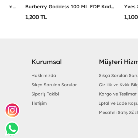
Emporio Armani Power Of You Femme Edp 90 Ml
Burberry Goddess 100 ML EDP Kadın Parfümü -
1,200 TL
1,100 TL
Kurumsal
Müşteri Hizm
Hakkımızda
Sıkça Sorulan Sor
Sıkça Sorulan Sorular
Gizlilik ve Kvkk Bilg
Sipariş Takibi
Kargo ve Teslimat B
İletişim
İptal ve İade Koşu
Mesafeli Satış Söz