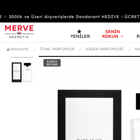
 2000₺ ve Üzeri Alışverişlerde Deodorant HEDİYE ✨ÜCRET
SENİN
YENILER
KOKUN
P
Anasayfa
İTHAL PARFÜMLER
KADIN PARFÜMLERİ
Na
KARGO
BEDAVA