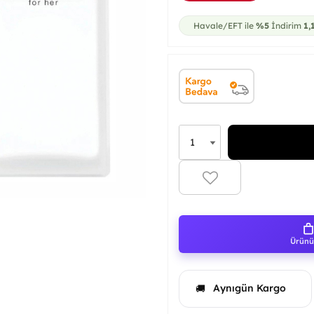
Havale/EFT ile
%5
İndirim
1,
Ürünü 
Aynıgün Kargo
🚚