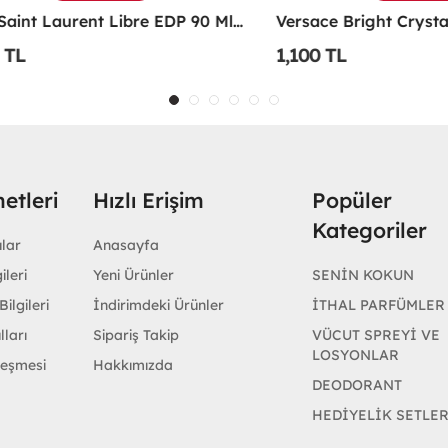
Yves Saint Laurent Libre EDP 90 Ml Kadın Parfüm - YSLL
1,100 TL
etleri
Hızlı Erişim
Popüler
Kategoriler
ular
Anasayfa
ileri
Yeni Ürünler
SENİN KOKUN
ilgileri
İndirimdeki Ürünler
İTHAL PARFÜMLER
lları
Sipariş Takip
VÜCUT SPREYİ VE
LOSYONLAR
leşmesi
Hakkımızda
DEODORANT
HEDİYELİK SETLE