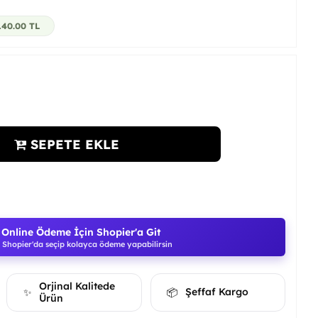
140.00
TL
SEPETE EKLE
Online Ödeme İçin Shopier'a Git
Shopier'da seçip kolayca ödeme yapabilirsin
Orjinal Kalitede
Şeffaf Kargo
✨
📦
Ürün