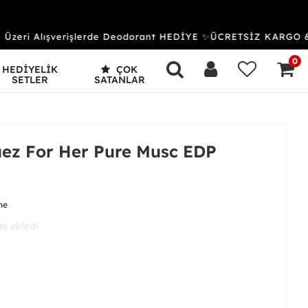
zeri Alışverişlerde Deodorant HEDİYE ✨ÜCRETSİZ KARGO & 
0
HEDİYELİK
ÇOK
SETLER
SATANLAR
uez For Her Pure Musc EDP
me
 aldı