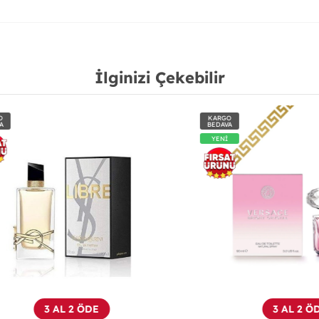
İlginizi Çekebilir
KARGO
BEDAVA
YENİ
3 AL 2 ÖDE
3 AL 2 ÖDE