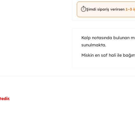
⏱️
Şimdi sipariş verirsen
1–3 
Kalp notasında bulunan mark
sunulmakta.
Miskin en saf hali ile bağıml
edir.