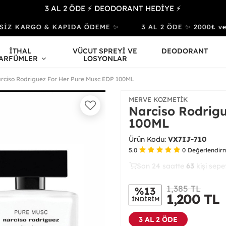
3 AL 2 ÖDE ⚡ DEODORANT HEDİYE ⚡
SİZ KARGO & KAPIDA ÖDEME ✨
3 AL 2 ÖDE ✨ 2000₺ ve Ü
İTHAL
VÜCUT SPREYİ VE
DEODORANT
ARFÜMLER
LOSYONLAR
rciso Rodriguez For Her Pure Musc EDP 100ML
MERVE KOZMETIK
Narciso Rodrig
100ML
Ürün Kodu:
VX7IJ-710
5.0
0
Değerlendir
Son 24 saatte
36
63
17
kişi satın
1,385 TL
%13
1,200
TL
İNDİRİM
3 AL 2 ÖDE