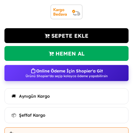
SEPETE EKLE
HEMEN AL
Online Ödeme İçin Shopier'a Git
Ürünü Shopier'da seçip kolayca ödeme yapabilirsin
Aynıgün Kargo
🚚
Şeffaf Kargo
📦