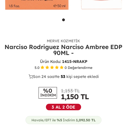
MERVE KOZMETIK
Narciso Rodriguez Narciso Ambree EDP
90ML -
Ürün Kodu:
1415-NRAKP
5.0
0
Değerlendirme
Son 24 saatte
42
53
11
kişi sepete ekledi
%0
1,153 TL
1,150
TL
İNDİRİM
3 AL 2 ÖDE
Havale/EFT ile
%5
İndirim
1,092.50
TL