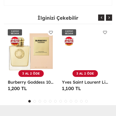
İlginizi Çekebilir
KARGO
KARGO
BEDAVA
BEDAVA
3 AL 2 ÖDE
3 AL 2 ÖDE
Burberry Goddess 100 ML EDP Kadın Parfümü -
Yves Saint Laurent Libre EDP 90 Ml Kadın Parfüm - YSLL
1,200 TL
1,100 TL