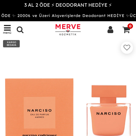
3 AL 2 ÖDE ⚡ DEODORANT HEDİYE ⚡
ÖDE ✨ 2000₺ ve Üzeri Alışverişlerde Deodorant HEDİYE ✨
0
menü
KARGO
BEDAVA