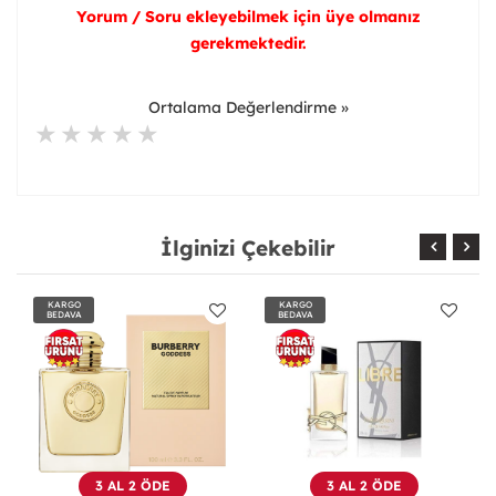
Yorum / Soru ekleyebilmek için üye olmanız
gerekmektedir.
Ortalama Değerlendirme »
İlginizi Çekebilir
KARGO
KARGO
BEDAVA
BEDAVA
3 AL 2 ÖDE
3 AL 2 ÖDE