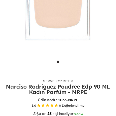
MERVE KOZMETIK
Narciso Rodriguez Poudree Edp 90 ML
Kadın Parfüm - NRPE
Ürün Kodu:
1036-NRPE
5.0
0
Değerlendirme
Şu an
24
kişi inceliyor
44
15
CANLI