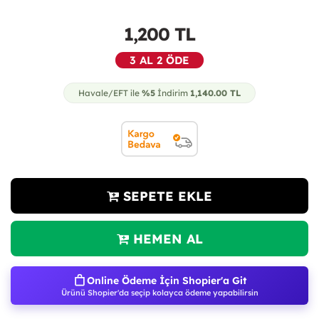
1,200
TL
3 AL 2 ÖDE
Havale/EFT ile
%5
İndirim
1,140.00
TL
SEPETE EKLE
HEMEN AL
Online Ödeme İçin Shopier'a Git
Ürünü Shopier'da seçip kolayca ödeme yapabilirsin