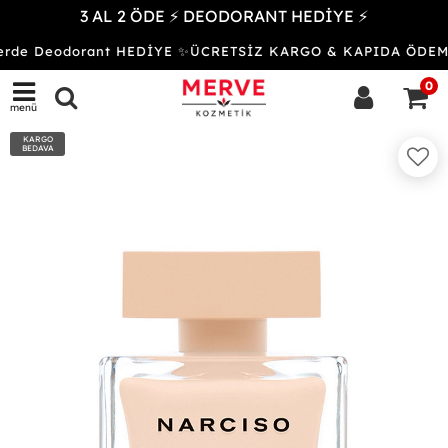
3 AL 2 ÖDE ⚡ DEODORANT HEDİYE ⚡
işlerde Deodorant HEDİYE ✨ÜCRETSİZ KARGO & KAPIDA ÖDEME
0
menü
KARGO
BEDAVA