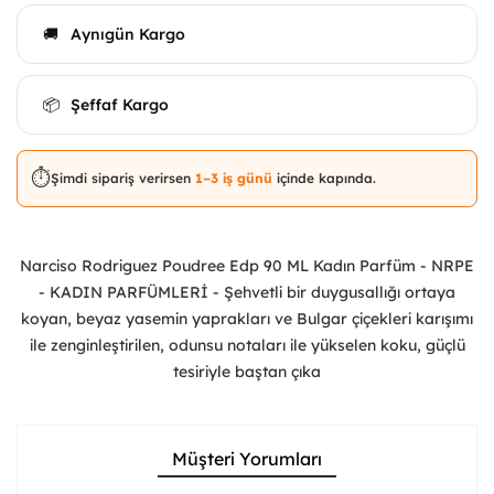
Aynıgün Kargo
🚚
Şeffaf Kargo
📦
⏱️
Şimdi sipariş verirsen
1–3 iş günü
içinde kapında.
Narciso Rodriguez Poudree Edp 90 ML Kadın Parfüm - NRPE
- KADIN PARFÜMLERİ - Şehvetli bir duygusallığı ortaya
koyan, beyaz yasemin yaprakları ve Bulgar çiçekleri karışımı
ile zenginleştirilen, odunsu notaları ile yükselen koku, güçlü
tesiriyle baştan çıka
Müşteri Yorumları