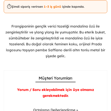
⏱️
Şimdi sipariş verirsen
1–3 iş günü
içinde kapında.
Frangipaninin gençlik verici tazeliği mandalina özü ile
zenginleştirilir ve ylang ylang ile yumuşatılır. Bu eterik buket,
sümbülteber ile zenginleştirildi ve mandalina özü ile iyice
tazelendi. Bu doğal olarak feminen koku, orijinal Prada
logosunu taşıyan pembe Saffiano derili altın tonlu metal bir
şişede gelir..
Müşteri Yorumları
Yorum / Soru ekleyebilmek için üye olmanız
gerekmektedir.
Ortalama Değerlendirme »