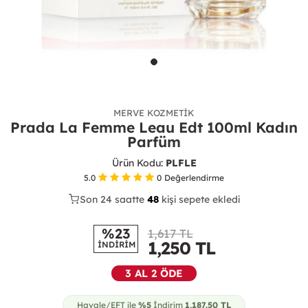
MERVE KOZMETIK
Prada La Femme Leau Edt 100ml Kadın
Parfüm
Ürün Kodu:
PLFLE
5.0
0
Değerlendirme
Son 24 saatte
27
50
14
kişi sepete ekledi
%23
1,617 TL
1,250
TL
İNDİRİM
3 AL 2 ÖDE
Havale/EFT ile
%5
İndirim
1,187.50
TL