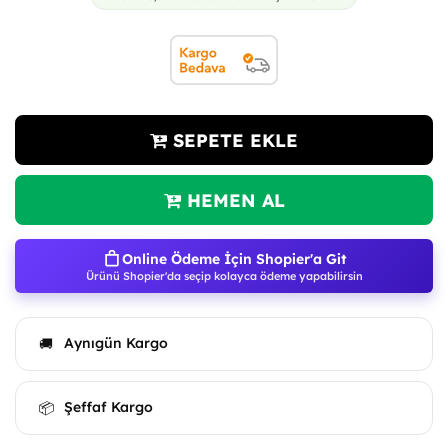
SEPETE EKLE
HEMEN AL
Online Ödeme İçin Shopier'a Git
Ürünü Shopier'da seçip kolayca ödeme yapabilirsin
Aynıgün Kargo
🚚
Şeffaf Kargo
📦