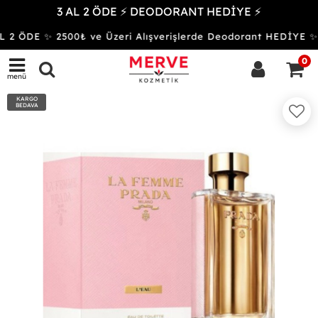
3 AL 2 ÖDE ⚡ DEODORANT HEDİYE ⚡
 2 ÖDE ✨ 2500₺ ve Üzeri Alışverişlerde Deodorant HEDİY
0
menü
KARGO
BEDAVA