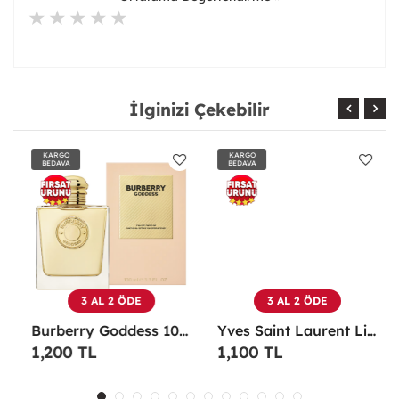
İlginizi Çekebilir
KARGO
KARGO
BEDAVA
BEDAVA
3 AL 2 ÖDE
3 AL 2 ÖDE
Burberry Goddess 100 ML EDP Kadın Parfümü -
Yves Saint Laurent Libre EDP 90 Ml Kadın Parfüm - YSLL
1,200 TL
1,100 TL