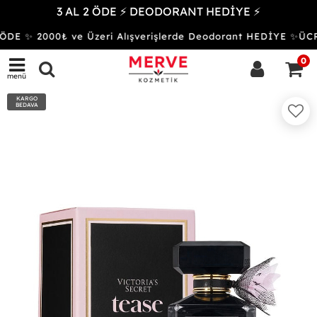
3 AL 2 ÖDE ⚡ DEODORANT HEDİYE ⚡
ÖDE ✨ 2000₺ ve Üzeri Alışverişlerde Deodorant HEDİYE ✨Ü
0
menü
KARGO
BEDAVA