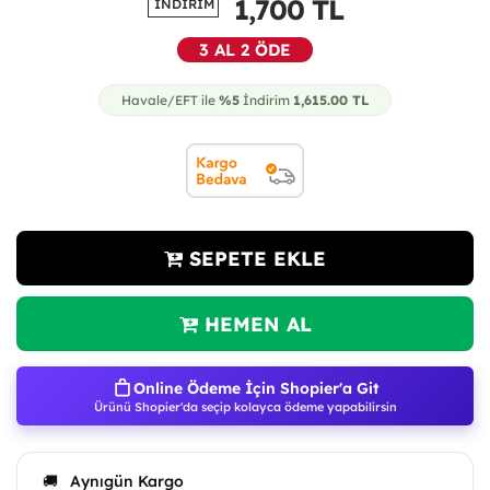
1,700
TL
İNDİRİM
3 AL 2 ÖDE
Havale/EFT ile
%5
İndirim
1,615.00
TL
SEPETE EKLE
HEMEN AL
Online Ödeme İçin Shopier'a Git
Ürünü Shopier'da seçip kolayca ödeme yapabilirsin
Aynıgün Kargo
🚚