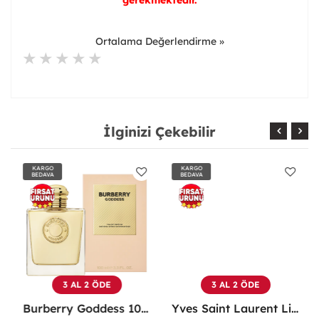
gerekmektedir.
Ortalama Değerlendirme »
İlginizi Çekebilir
KARGO
KARGO
BEDAVA
BEDAVA
3 AL 2 ÖDE
3 AL 2 ÖDE
Burberry Goddess 100 ML EDP Kadın Parfümü -
Yves Saint Laurent Libre EDP 90 Ml Kadın Parfüm - YSLL