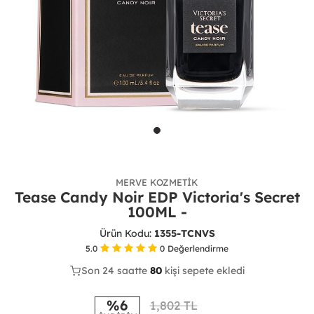
MERVE KOZMETIK
Tease Candy Noir EDP Victoria's Secret
100ML -
Ürün Kodu:
1355-TCNVS
5.0
0
Değerlendirme
Son 24 saatte
Son 24 saatte
40
80
34
kişi sepete ekledi
kişi satın aldı
%6
1,802 TL