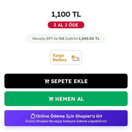
1,100
TL
3 AL 2 ÖDE
Havale/EFT ile
%5
İndirim
1,045.00
TL
SEPETE EKLE
HEMEN AL
Online Ödeme İçin Shopier'a Git
Ürünü Shopier'da seçip kolayca ödeme yapabilirsin