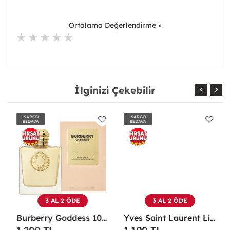
Ortalama Değerlendirme »
İlginizi Çekebilir
KARGO
KARGO
BEDAVA
BEDAVA
3 AL 2 ÖDE
3 AL 2 ÖDE
Burberry Goddess 100 ML EDP Kadın Parfümü -
Yves Saint Laurent Libre EDP 90 Ml Kadın Parfüm - YSLL