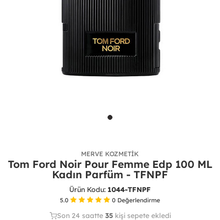
MERVE KOZMETIK
Tom Ford Noir Pour Femme Edp 100 ML
Kadın Parfüm - TFNPF
Ürün Kodu:
1044-TFNPF
5.0
0
Değerlendirme
Son 24 saatte
Son 24 saatte
28
35
kişi sepete ekledi
9
kişi satın aldı