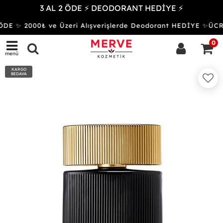
3 AL 2 ÖDE ⚡ DEODORANT HEDİYE ⚡
DE ✨ 2000₺ ve Üzeri Alışverişlerde Deodorant HEDİYE ✨Ü
0
menü
KARGO
BEDAVA