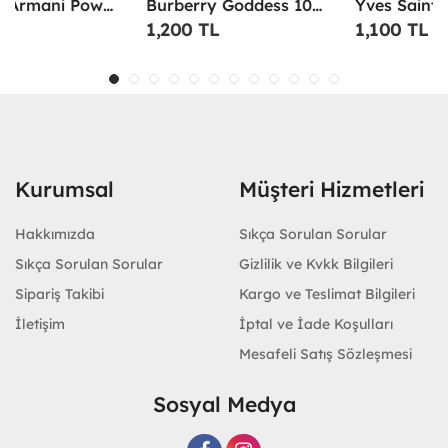
Emporio Armani Power Of You Femme Edp 90 Ml
Burberry Goddess 100 ML EDP Kadın Parfümü -
Yves Saint Laurent Libre EDP 90 Ml Kadın Parfüm - YSLL
1,200 TL
1,100 TL
Kurumsal
Müşteri Hizmetleri
Hakkımızda
Sıkça Sorulan Sorular
Sıkça Sorulan Sorular
Gizlilik ve Kvkk Bilgileri
Sipariş Takibi
Kargo ve Teslimat Bilgileri
İletişim
İptal ve İade Koşulları
Mesafeli Satış Sözleşmesi
Sosyal Medya