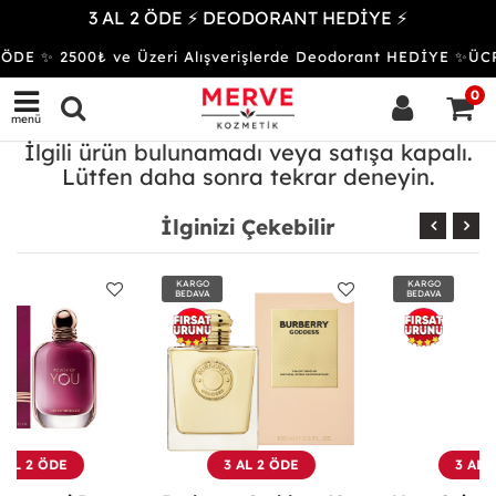
3 AL 2 ÖDE ⚡ DEODORANT HEDİYE ⚡
 ÖDE ✨ 2500₺ ve Üzeri Alışverişlerde Deodorant HEDİYE ✨
0
menü
İlgili ürün bulunamadı veya satışa kapalı.
Lütfen daha sonra tekrar deneyin.
İlginizi Çekebilir
KARGO
KARGO
BEDAVA
BEDAVA
3 AL 2 ÖDE
3 AL 2 ÖDE