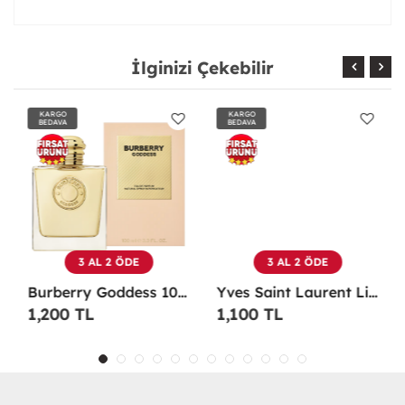
İlginizi Çekebilir
KARGO
KARGO
BEDAVA
BEDAVA
3 AL 2 ÖDE
3 AL 2 ÖDE
Burberry Goddess 100 ML EDP Kadın Parfümü -
Yves Saint Laurent Libre EDP 90 Ml Kadın Parfüm - YSLL
1,200 TL
1,100 TL