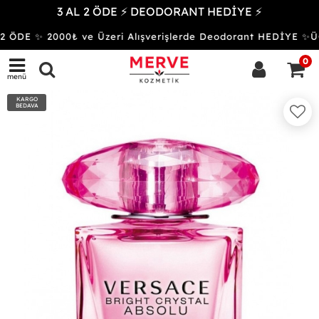
3 AL 2 ÖDE ⚡ DEODORANT HEDİYE ⚡
 ÖDE ✨ 2000₺ ve Üzeri Alışverişlerde Deodorant HEDİYE 
0
menü
KARGO
BEDAVA