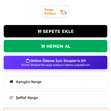
SEPETE EKLE
HEMEN AL
Online Ödeme İçin Shopier'a Git
Ürünü Shopier'da seçip kolayca ödeme yapabilirsin
Aynıgün Kargo
🚚
Şeffaf Kargo
📦