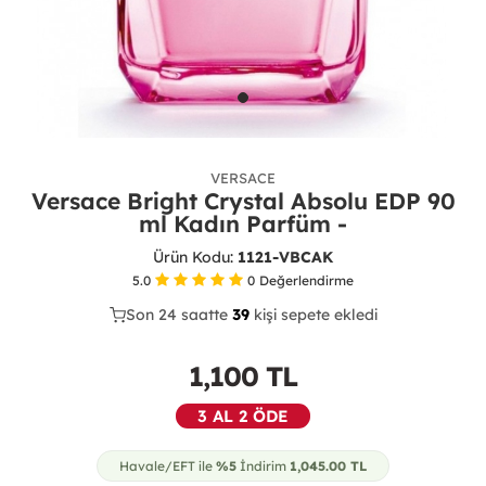
VERSACE
Versace Bright Crystal Absolu EDP 90
ml Kadın Parfüm -
Ürün Kodu:
1121-VBCAK
5.0
0
Değerlendirme
Son 24 saatte
26
39
16
kişi sepete ekledi
1,100
TL
3 AL 2 ÖDE
Havale/EFT ile
%5
İndirim
1,045.00
TL