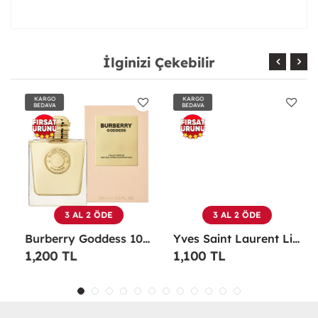
İlginizi Çekebilir
KARGO
KARGO
BEDAVA
BEDAVA
3 AL 2 ÖDE
3 AL 2 ÖDE
Burberry Goddess 100 ML EDP Kadın Parfümü -
Yves Saint Laurent Libre EDP 90 Ml Kadın Parfüm - YSLL
1,200 TL
1,100 TL