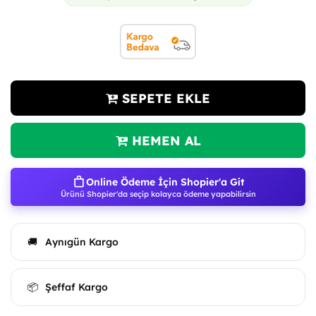
SEPETE EKLE
HEMEN AL
Online Ödeme İçin Shopier'a Git
Ürünü Shopier'da seçip kolayca ödeme yapabilirsin
Aynıgün Kargo
🚚
Şeffaf Kargo
📦