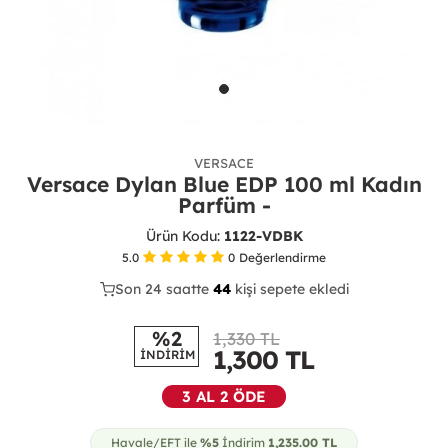
VERSACE
Versace Dylan Blue EDP 100 ml Kadın
Parfüm -
Ürün Kodu:
1122-VDBK
5.0
0
Değerlendirme
Son 24 saatte
29
45
11
kişi sepete ekledi
%2
1,330 TL
1,300
TL
İNDİRİM
3 AL 2 ÖDE
Havale/EFT ile
%5
İndirim
1,235.00
TL