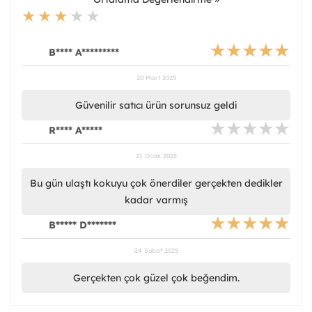
B**** A*********
20 Mart 2025
Güvenilir satıcı ürün sorunsuz geldi
R**** A*****
21 Ocak 2025
Bu gün ulaştı kokuyu çok önerdiler gerçekten dedikler
kadar varmış
B***** D*******
24 Şubat 2025
Gerçekten çok güzel çok beğendim.