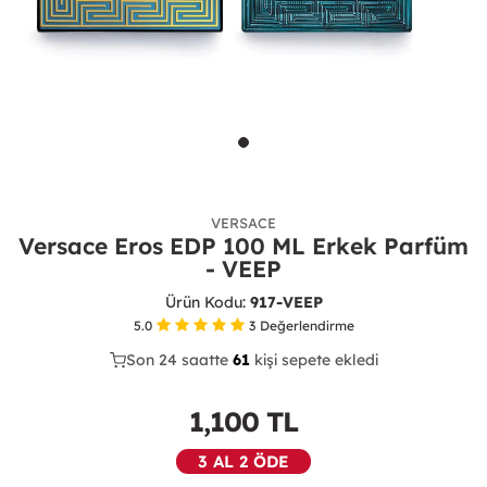
VERSACE
Versace Eros EDP 100 ML Erkek Parfüm
- VEEP
Ürün Kodu:
917-VEEP
5.0
3
Değerlendirme
Son 24 saatte
44
61
16
kişi sepete ekledi
1,100
TL
3 AL 2 ÖDE