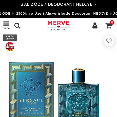
3 AL 2 ÖDE ⚡ DEODORANT HEDİYE ⚡
 ÖDE ✨ 2500₺ ve Üzeri Alışverişlerde Deodorant HEDİYE ✨
0
menü
KARGO
BEDAVA