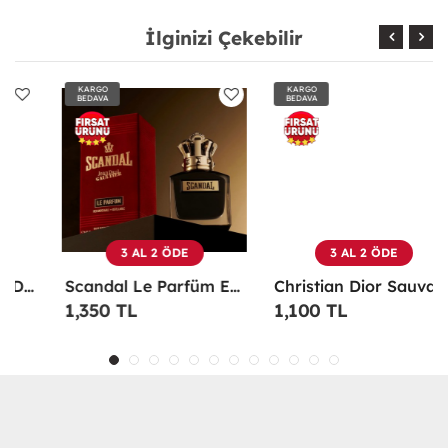
İlginizi Çekebilir
KARGO
KARGO
BEDAVA
BEDAVA
3 AL 2 ÖDE
3 AL 2 ÖDE
Scandal Le Parfüm EDP 100 ML Erkek Parfüm -
Christian Dior Sauvage EDP 100 ML Erkek Parfüm - CDDS
1,350 TL
1,100 TL