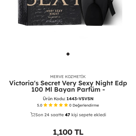
MERVE KOZMETIK
Victoria's Secret Very Sexy Night Edp
100 Ml Bayan Parfüm -
Ürün Kodu:
1443-VSVSN
5.0
0
Değerlendirme
Son 24 saatte
32
47
12
kişi sepete ekledi
1,100
TL