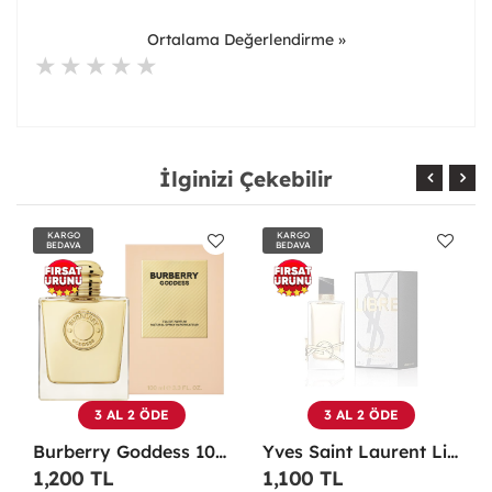
Ortalama Değerlendirme »
İlginizi Çekebilir
KARGO
KARGO
BEDAVA
BEDAVA
3 AL 2 ÖDE
3 AL 2 ÖDE
Burberry Goddess 100 ML EDP Kadın Parfümü -
Yves Saint Laurent Libre EDP 90 Ml Kadın Parfüm - YSLL
1,200 TL
1,100 TL