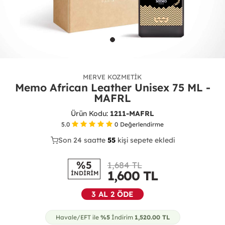
MERVE KOZMETIK
Memo African Leather Unisex 75 ML -
MAFRL
Ürün Kodu:
1211-MAFRL
5.0
0
Değerlendirme
Son 24 saatte
33
57
23
kişi sepete ekledi
%5
1,684 TL
1,600
TL
İNDİRİM
3 AL 2 ÖDE
Havale/EFT ile
%5
İndirim
1,520.00
TL