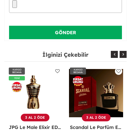
İlginizi Çekebilir
KARGO
KARGO
BEDAVA
BEDAVA
3 AL 2 ÖDE
3 AL 2 ÖDE
Scandal Le Parfüm EDP 100 ML Erkek Parfüm -
Christian Dior Sauvage EDP 100 ML Erkek Parfüm - CDDS