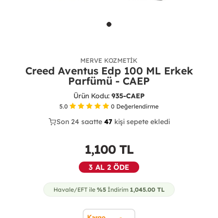
MERVE KOZMETIK
Creed Aventus Edp 100 ML Erkek
Parfümü - CAEP
Ürün Kodu:
935-CAEP
5.0
0
Değerlendirme
Son 24 saatte
37
47
17
kişi sepete ekledi
1,100
TL
3 AL 2 ÖDE
Havale/EFT ile
%5
İndirim
1,045.00
TL