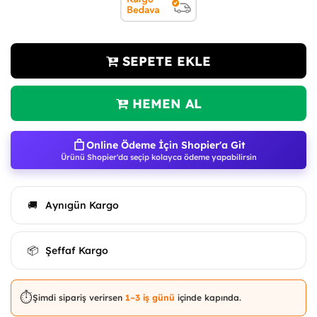
SEPETE EKLE
HEMEN AL
Online Ödeme İçin Shopier'a Git
Ürünü Shopier'da seçip kolayca ödeme yapabilirsin
Aynıgün Kargo
🚚
Şeffaf Kargo
📦
⏱️
Şimdi sipariş verirsen
1–3 iş günü
içinde kapında.