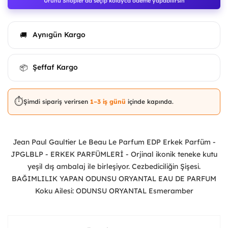
Ürünü Shopier'da seçip kolayca ödeme yapabilirsin
Aynıgün Kargo
🚚
Şeffaf Kargo
📦
⏱️
Şimdi sipariş verirsen
1–3 iş günü
içinde kapında.
Jean Paul Gaultier Le Beau Le Parfum EDP Erkek Parfüm -
JPGLBLP - ERKEK PARFÜMLERİ - Orjinal ikonik teneke kutu
yeşil dış ambalaj ile birleşiyor. Cezbediciliğin Şişesi.
BAĞIMLILIK YAPAN ODUNSU ORYANTAL EAU DE PARFUM
Koku Ailesi: ODUNSU ORYANTAL Esmeramber