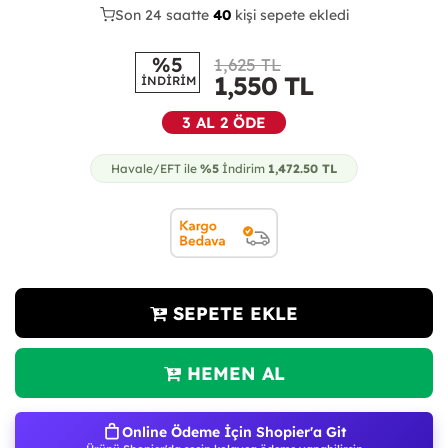
Son 24 saatte
26
41
kişi sepete ekledi
8
%5
1,625 TL
1,550
TL
İNDİRİM
3 AL 2 ÖDE
Havale/EFT ile
%5
İndirim
1,472.50
TL
SEPETE EKLE
HEMEN AL
Online Ödeme İçin Shopier'a Git