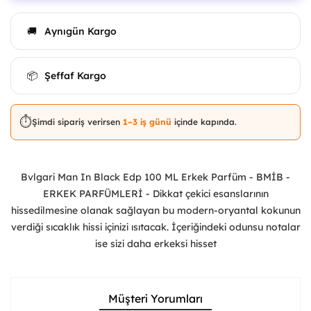
Aynıgün Kargo
🚚
Şeffaf Kargo
📦
⏱️
Şimdi sipariş verirsen
1–3 iş günü
içinde kapında.
Bvlgari Man In Black Edp 100 ML Erkek Parfüm - BMİB -
ERKEK PARFÜMLERİ - Dikkat çekici esanslarının
hissedilmesine olanak sağlayan bu modern-oryantal kokunun
verdiği sıcaklık hissi içinizi ısıtacak. İçeriğindeki odunsu notalar
ise sizi daha erkeksi hisset
Müşteri Yorumları