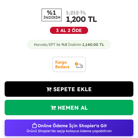
%1
1,212 TL
1,200
TL
İNDİRİM
3 AL 2 ÖDE
Havale/EFT ile
%5
İndirim
1,140.00
TL
SEPETE EKLE
HEMEN AL
Online Ödeme İçin Shopier'a Git
Ürünü Shopier'da seçip kolayca ödeme yapabilirsin