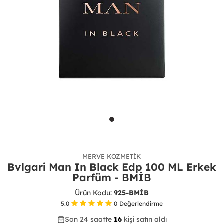
MERVE KOZMETIK
Bvlgari Man In Black Edp 100 ML Erkek
Parfüm - BMİB
Ürün Kodu:
925-BMİB
5.0
0
Değerlendirme
Son 24 saatte
38
47
16
kişi satın aldı