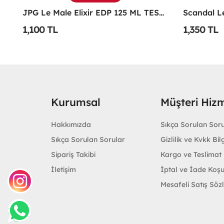
xir EDP 125 ML TESTER Erkek Parfüm -
Scandal Le Parfüm EDP 100 ML Erkek Parfüm -
1,350 TL
1,100 TL
Kurumsal
Müşteri Hizm
Hakkımızda
Sıkça Sorulan Sor
Sıkça Sorulan Sorular
Gizlilik ve Kvkk Bilg
Sipariş Takibi
Kargo ve Teslimat B
İletişim
İptal ve İade Koşu
Mesafeli Satış Söz