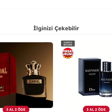
İlginizi Çekebilir
KARGO
BEDAVA
3 AL 2 ÖDE
3 AL 2 ÖDE