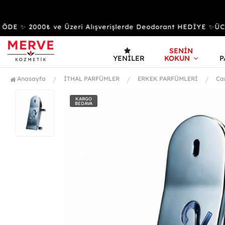
E ✨ 2000₺ ve Üzeri Alışverişlerde Deodorant HEDİYE ✨ÜC
SENİN
YENILER
KOKUN
P
Anasayfa
İTHAL PARFÜMLER
ERKEK PARFÜMLERİ
Ca
KARGO
BEDAVA