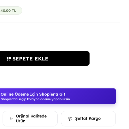
140.00
TL
SEPETE EKLE
Online Ödeme İçin Shopier'a Git
Shopier'da seçip kolayca ödeme yapabilirsin
Orjinal Kalitede
Şeffaf Kargo
✨
📦
Ürün