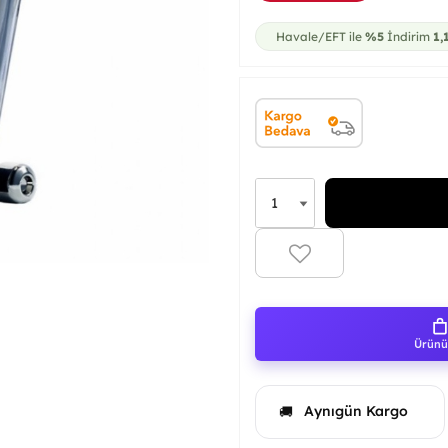
Havale/EFT ile
%5
İndirim
1,
Ürünü 
Aynıgün Kargo
🚚