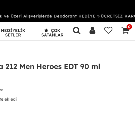
e Üzeri Alışverişlerde Deodorant HEDİYE ✨ÜCRETSİZ KARG
0
HEDİYELİK
ÇOK
SETLER
SATANLAR
a 212 Men Heroes EDT 90 ml
me
te ekledi