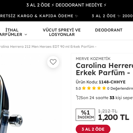
3 AL 2 ÖDE ⚡ DEODORANT HEDİYE ⚡
RETSİZ KARGO & KAPIDA ÖDEME ✨
3 AL 2 ÖDE ✨ 2000₺ v
İTHAL
VÜCUT SPREYİ VE
DEODORANT
ARFÜMLER
LOSYONLAR
rolina Herrera 212 Men Heroes EDT 90 ml Erkek Parfüm -
MERVE KOZMETIK
Carolina Herrer
Erkek Parfüm -
Ürün Kodu:
1148-CHHYE
5.0
0
Değerlendir
Son 24 saatte
21
33
9
kişi sepe
1,212 TL
%1
1,200
TL
İNDİRİM
3 AL 2 ÖDE