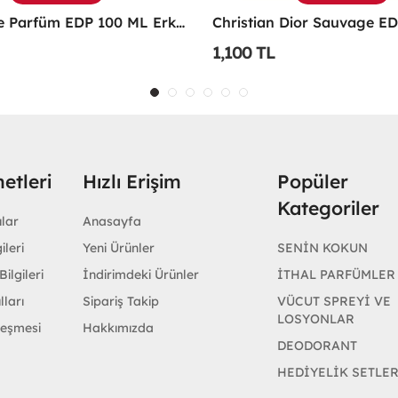
Christian Dior Sauvage EDP 100 ML Erkek Parfüm - CDDS
1,200 TL
etleri
Hızlı Erişim
Popüler
Kategoriler
ular
Anasayfa
ileri
Yeni Ürünler
SENİN KOKUN
ilgileri
İndirimdeki Ürünler
İTHAL PARFÜMLER
lları
Sipariş Takip
VÜCUT SPREYİ VE
LOSYONLAR
leşmesi
Hakkımızda
DEODORANT
HEDİYELİK SETLE