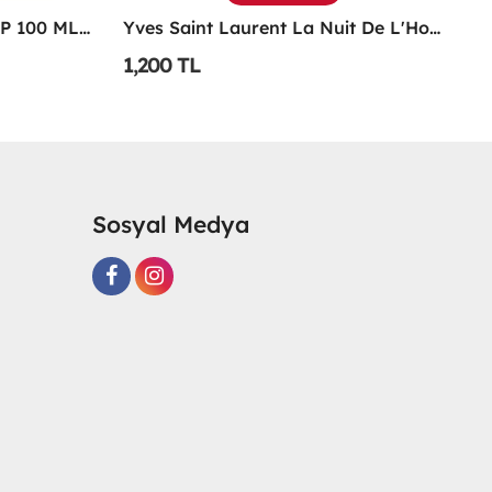
Yves Saint Laurent La Nuit De L'Homme Edt 100 ML Erkek Parfüm - YSNL
Versace Eros EDP 100 ML Erkek Parfüm - VEEP
1,100 TL
1
Sosyal Medya
R